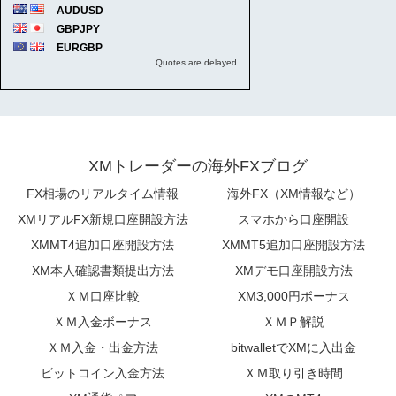
XMトレーダーの海外FXブログ
FX相場のリアルタイム情報
海外FX（XM情報など）
XMリアルFX新規口座開設方法
スマホから口座開設
XMMT4追加口座開設方法
XMMT5追加口座開設方法
XM本人確認書類提出方法
XMデモ口座開設方法
ＸＭ口座比較
XM3,000円ボーナス
ＸＭ入金ボーナス
ＸＭＰ解説
ＸＭ入金・出金方法
bitwalletでXMに入出金
ビットコイン入金方法
ＸＭ取り引き時間