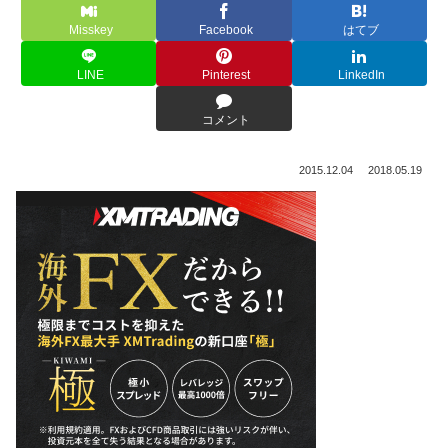
Misskey
Facebook
はてブ
LINE
Pinterest
LinkedIn
コメント
2015.12.04
2018.05.19