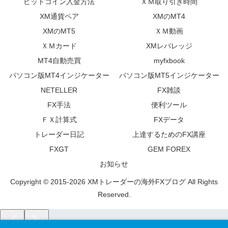
ビットコイン入金方法
ＸＭ取り引き時間
XM通貨ペア
XMのMT4
XMのMT5
ＸＭ動画
ＸＭカード
XMレバレッジ
MT4自動売買
myfxbook
パソコン版MT4インジケーター
パソコン版MT5インジケーター
NETELLER
FX雑談
FX手法
便利ツール
ＦＸ計算式
FXデータ
トレーダー日記
上達するためのFX講座
FXGT
GEM FOREX
お知らせ
Copyright © 2015-2026 XMトレーダーの海外FXブログ All Rights
Reserved.