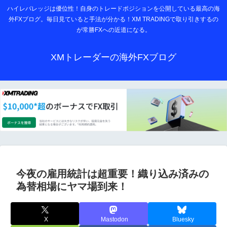
ハイレバレッジは優位性！自身のトレードポジションを公開している最高の海
外FXブログ。毎日見ていると手法が分かる！XM TRADINGで取り引きするの
が常勝FXへの近道になる。
XMトレーダーの海外FXブログ
今夜の雇用統計は超重要！織り込み済みの
為替相場にヤマ場到来！
X
Mastodon
Bluesky