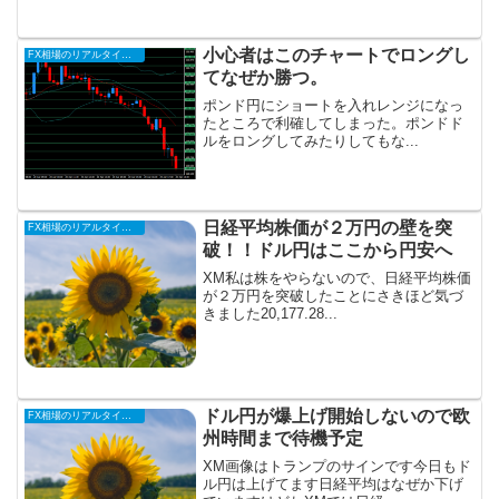
小心者はこのチャートでロングし
FX相場のリアルタイム情報
てなぜか勝つ。
ポンド円にショートを入れレンジになっ
たところで利確してしまった。ポンドド
ルをロングしてみたりしてもな...
日経平均株価が２万円の壁を突
FX相場のリアルタイム情報
破！！ドル円はここから円安へ
XM私は株をやらないので、日経平均株価
が２万円を突破したことにさきほど気づ
きました20,177.28...
ドル円が爆上げ開始しないので欧
FX相場のリアルタイム情報
州時間まで待機予定
XM画像はトランプのサインです今日もド
ル円は上げてます日経平均はなぜか下げ