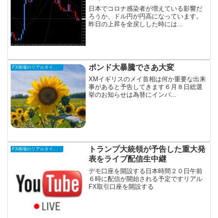
日本でコロナ感染者が増えている影響だ
ろうか、ドル円が円高になっています。
昨日の上昇を全戻しした時には...
ポンド大暴騰でさあ大変
FX相場のリアルタイム情報
XMイギリスのメイ首相は何か重要な出来
事があると予告してきます６月８日総選
挙のお知らせは為替にインパ...
トランプ大統領が予告した重大発
FX相場のリアルタイム情報
表をライブ配信生中継
デモ口座を開設する日本時間２０日午前
６時に配信が開始される予定ですリアル
FX取引口座を開設する