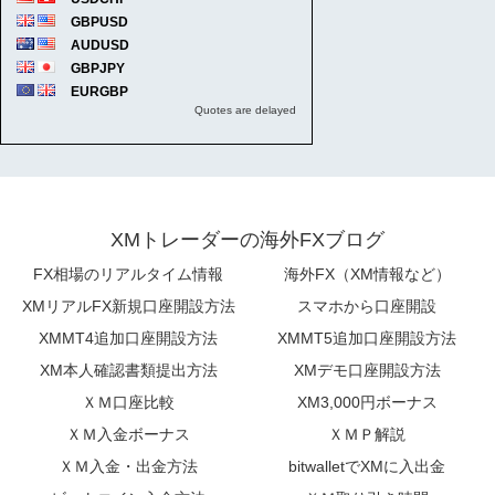
XMトレーダーの海外FXブログ
FX相場のリアルタイム情報
海外FX（XM情報など）
XMリアルFX新規口座開設方法
スマホから口座開設
XMMT4追加口座開設方法
XMMT5追加口座開設方法
XM本人確認書類提出方法
XMデモ口座開設方法
ＸＭ口座比較
XM3,000円ボーナス
ＸＭ入金ボーナス
ＸＭＰ解説
ＸＭ入金・出金方法
bitwalletでXMに入出金