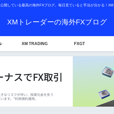
開している最高の海外FXブログ。毎日見ていると手法が分かる！XM T
XMトレーダーの海外FXブログ
ル
XM TRADING
FXGT