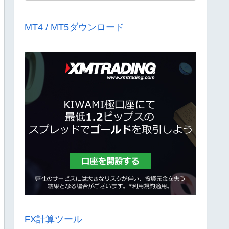
MT4 / MT5ダウンロード
FX計算ツール