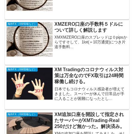
XMZERO口座の手数料５ドルに
海外FX（XM情報など）
ついて詳しく解説します
XMXMZERO口座のスプレッドは０pipsか
らですそして、1lot(＝10万通貨)につき片
道手数料...
XM Tradingのコロナウィルス対
海外FX（XM情報など）
策は万全なのでFX取引は24時間
稼働し続ける。
日本でもコロナウィルス感染者が増えて
きました。スーパーが休んで日常品が手
に入ることが困難になったとし...
XM追加口座を開設して指定され
海外FX（XM情報など）
たサーバーがXMTrading-Real
250だけど無かった。解決済み。
XMの追加口座を開設してみました。そし