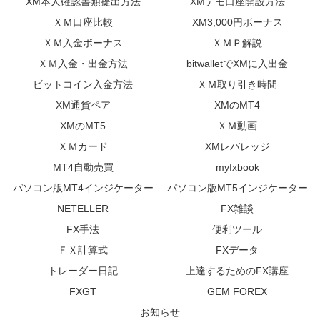
XM本人確認書類提出方法
XMデモ口座開設方法
ＸＭ口座比較
XM3,000円ボーナス
ＸＭ入金ボーナス
ＸＭＰ解説
ＸＭ入金・出金方法
bitwalletでXMに入出金
ビットコイン入金方法
ＸＭ取り引き時間
XM通貨ペア
XMのMT4
XMのMT5
ＸＭ動画
ＸＭカード
XMレバレッジ
MT4自動売買
myfxbook
パソコン版MT4インジケーター
パソコン版MT5インジケーター
NETELLER
FX雑談
FX手法
便利ツール
ＦＸ計算式
FXデータ
トレーダー日記
上達するためのFX講座
FXGT
GEM FOREX
お知らせ