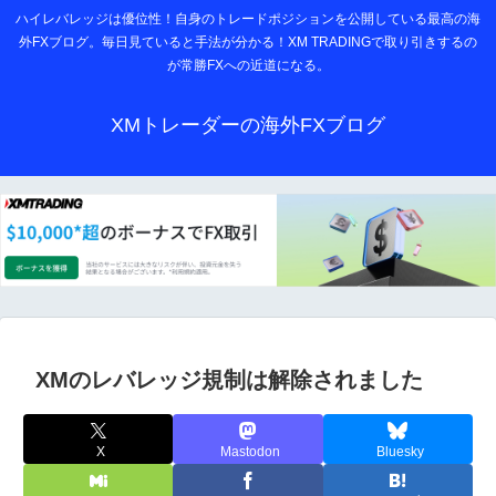
ハイレバレッジは優位性！自身のトレードポジションを公開している最高の海
外FXブログ。毎日見ていると手法が分かる！XM TRADINGで取り引きするの
が常勝FXへの近道になる。
XMトレーダーの海外FXブログ
XMのレバレッジ規制は解除されました
X
Mastodon
Bluesky