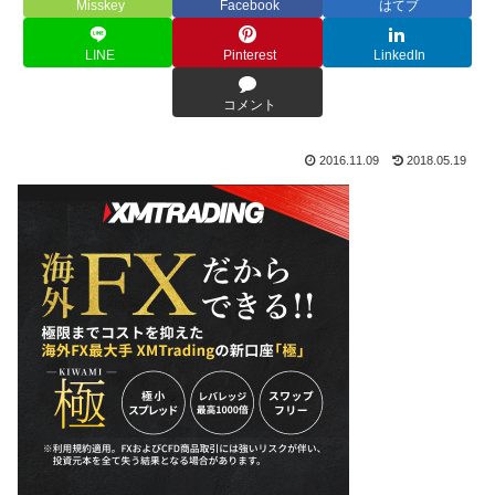
Misskey
Facebook
はてブ
LINE
Pinterest
LinkedIn
コメント
2016.11.09
2018.05.19