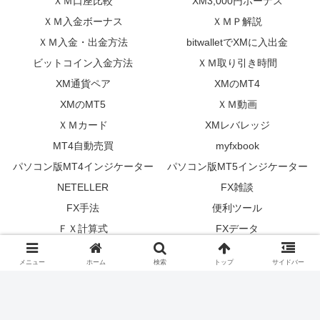
ＸＭ口座比較
XM3,000円ボーナス
ＸＭ入金ボーナス
ＸＭＰ解説
ＸＭ入金・出金方法
bitwalletでXMに入出金
ビットコイン入金方法
ＸＭ取り引き時間
XM通貨ペア
XMのMT4
XMのMT5
ＸＭ動画
ＸＭカード
XMレバレッジ
MT4自動売買
myfxbook
パソコン版MT4インジケーター
パソコン版MT5インジケーター
NETELLER
FX雑談
FX手法
便利ツール
ＦＸ計算式
FXデータ
トレーダー日記
上達するためのFX講座
メニュー
ホーム
検索
トップ
サイドバー
FXGT
GEM FOREX
お知らせ
Copyright © 2015-2026 XMトレーダーの海外FXブログ All Rights