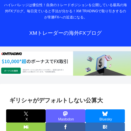
ハイレバレッジは優位性！自身のトレードポジションを公開している最高の海
外FXブログ。毎日見ていると手法が分かる！XM TRADINGで取り引きするの
が常勝FXへの近道になる。
XMトレーダーの海外FXブログ
ギリシャがデフォルトしない公算大
X
Mastodon
Bluesky