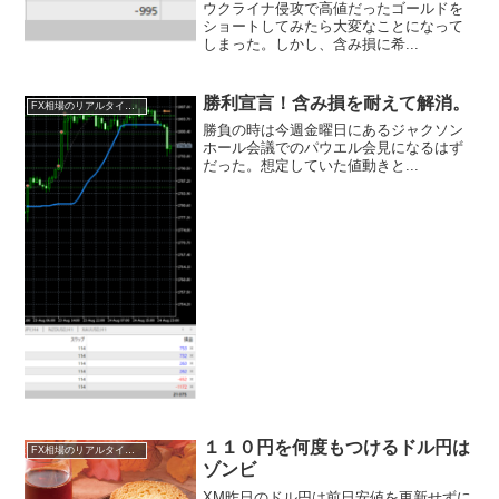
ウクライナ侵攻で高値だったゴールドを
ショートしてみたら大変なことになって
しまった。しかし、含み損に希...
勝利宣言！含み損を耐えて解消。
FX相場のリアルタイム情報
勝負の時は今週金曜日にあるジャクソン
ホール会議でのパウエル会見になるはず
だった。想定していた値動きと...
１１０円を何度もつけるドル円は
FX相場のリアルタイム情報
ゾンビ
XM昨日のドル円は前日安値を更新せずに