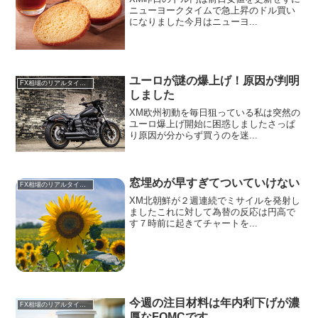
ニューヨークタイムで急上昇のドル買い
になりました今月はニューヨ...
ユーロが謎の爆上げ！原因が判明
FX相場のリアルタイム情報
しました
XM欧州初動を毎日狙っている私は突然の
ユーロ爆上げ開始に困惑しましたさっぱ
り原因が分からず買うのを迷...
窓埋めが早すぎてついていけない
FX相場のリアルタイム情報
XM北朝鮮が２週連続でミサイルを発射し
ましたこれに対して為替の反応は円高で
す７時前に起きてチャートを...
今週の注目材料は年内利下げが濃
FX相場のリアルタイム情報
厚なFOMCです