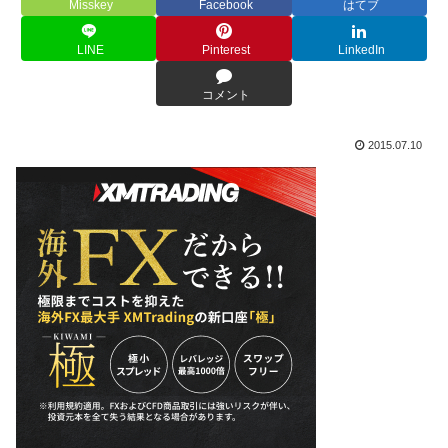
Misskey
Facebook
はてブ
LINE
Pinterest
LinkedIn
コメント
2015.07.10