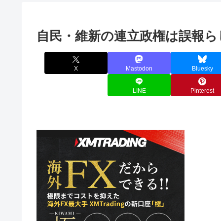
自民・維新の連立政権は誤報ら
X
Mastodon
Bluesky
LINE
Pinterest