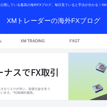
開している最高の海外FXブログ。毎日見ていると手法が分かる！XM T
XMトレーダーの海外FXブログ
ル
XM TRADING
FXGT