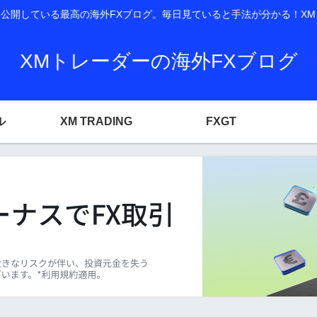
開している最高の海外FXブログ。毎日見ていると手法が分かる！XM T
XMトレーダーの海外FXブログ
ル
XM TRADING
FXGT