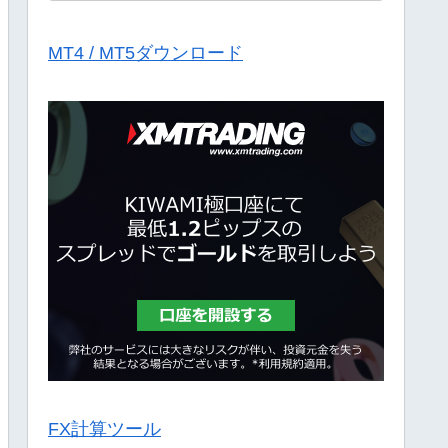
MT4 / MT5ダウンロード
FX計算ツール