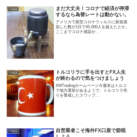
まだ大丈夫！コロナで経済が停滞
FX雑談
するなら為替レートは動かない。
アメリカで新型コロナウィルスに新規感
染した数が1日で45,000人を超えたとか。
ここまでコロナ感染が...
トルコリラに手を出すとFX人生
FX雑談
が終わるので気をつけましょう
XMTradingホームページ今週末はトルコ
で地方選挙があるようで、トルコリラ売
りを警戒したスワップ...
自営業者こそ海外FX口座で節税
FX雑談
しよう