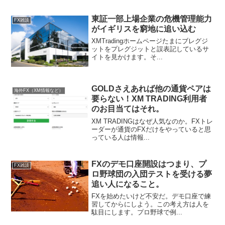
東証一部上場企業の危機管理能力
FX雑談
がイギリスを窮地に追い込む
XMTradingホームページたまにブレグジ
ットをプレグジットと誤表記しているサ
イトを見かけます。そ...
GOLDさえあれば他の通貨ペアは
海外FX（XM情報など）
要らない！XM TRADING利用者
のお目当てはそれ。
XM TRADINGはなぜ人気なのか。FXトレ
ーダーが通貨のFXだけをやっていると思
っている人は情報...
FXのデモ口座開設はつまり、プ
FX雑談
ロ野球団の入団テストを受ける夢
追い人になること。
FXを始めたいけど不安だ。デモ口座で練
習してからにしよう。この考え方は人を
駄目にします。プロ野球で例...