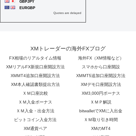
XMトレーダーの海外FXブログ
FX相場のリアルタイム情報
海外FX（XM情報など）
XMリアルFX新規口座開設方法
スマホから口座開設
XMMT4追加口座開設方法
XMMT5追加口座開設方法
XM本人確認書類提出方法
XMデモ口座開設方法
ＸＭ口座比較
XM3,000円ボーナス
ＸＭ入金ボーナス
ＸＭＰ解説
ＸＭ入金・出金方法
bitwalletでXMに入出金
ビットコイン入金方法
ＸＭ取り引き時間
XM通貨ペア
XMのMT4