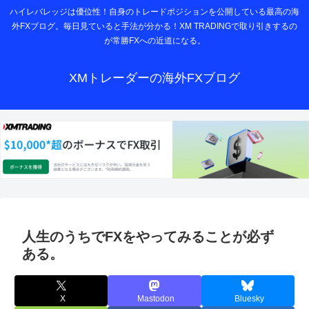
ハイレバレッジは優位性！自身のトレードポジションを公開している最高の海
外FXブログ。毎日見ていると手法が分かる！XM TRADINGで取り引きするの
が常勝FXへの近道になる。
XMトレーダーの海外FXブログ
人生のうちでFXをやってみることが必ず
ある。
X
Mastodon
Bluesky