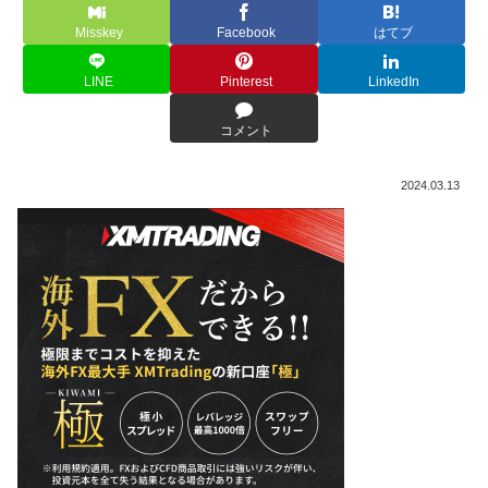
Misskey
Facebook
はてブ
LINE
Pinterest
LinkedIn
コメント
2024.03.13