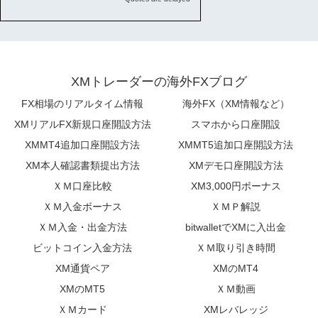
XMトレーダーの海外FXブログ
FX相場のリアルタイム情報
海外FX（XM情報など）
XMリアルFX新規口座開設方法
スマホから口座開設
XMMT4追加口座開設方法
XMMT5追加口座開設方法
XM本人確認書類提出方法
XMデモ口座開設方法
ＸＭ口座比較
XM3,000円ボーナス
ＸＭ入金ボーナス
ＸＭＰ解説
ＸＭ入金・出金方法
bitwalletでXMに入出金
ビットコイン入金方法
ＸＭ取り引き時間
XM通貨ペア
XMのMT4
XMのMT5
ＸＭ動画
ＸＭカード
XMレバレッジ