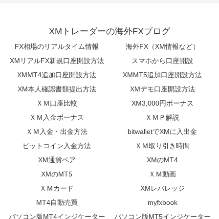
XMトレーダーの海外FXブログ
FX相場のリアルタイム情報
海外FX（XM情報など）
XMリアルFX新規口座開設方法
スマホから口座開設
XMMT4追加口座開設方法
XMMT5追加口座開設方法
XM本人確認書類提出方法
XMデモ口座開設方法
ＸＭ口座比較
XM3,000円ボーナス
ＸＭ入金ボーナス
ＸＭＰ解説
ＸＭ入金・出金方法
bitwalletでXMに入出金
ビットコイン入金方法
ＸＭ取り引き時間
XM通貨ペア
XMのMT4
XMのMT5
ＸＭ動画
ＸＭカード
XMレバレッジ
MT4自動売買
myfxbook
パソコン版MT4インジケーター
パソコン版MT5インジケーター