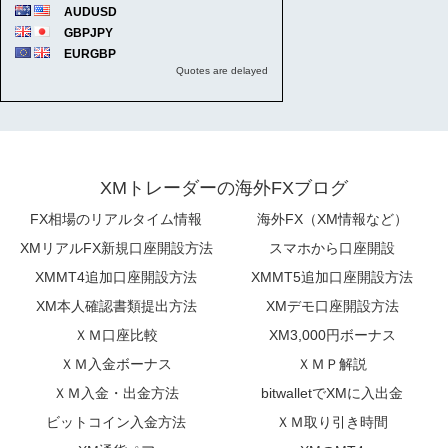
XMトレーダーの海外FXブログ
FX相場のリアルタイム情報
海外FX（XM情報など）
XMリアルFX新規口座開設方法
スマホから口座開設
XMMT4追加口座開設方法
XMMT5追加口座開設方法
XM本人確認書類提出方法
XMデモ口座開設方法
ＸＭ口座比較
XM3,000円ボーナス
ＸＭ入金ボーナス
ＸＭＰ解説
ＸＭ入金・出金方法
bitwalletでXMに入出金
ビットコイン入金方法
ＸＭ取り引き時間