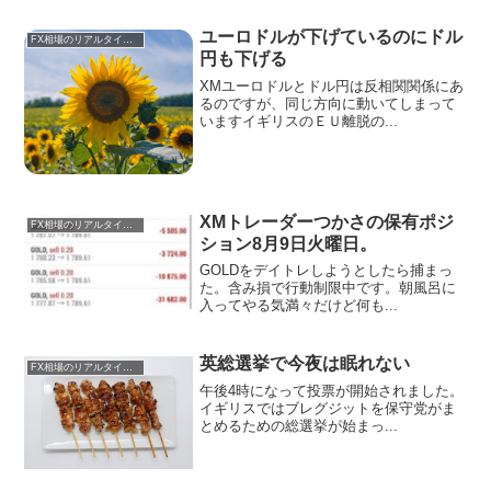
ユーロドルが下げているのにドル
FX相場のリアルタイム情報
円も下げる
XMユーロドルとドル円は反相関関係にあ
るのですが、同じ方向に動いてしまって
いますイギリスのＥＵ離脱の...
XMトレーダーつかさの保有ポジ
FX相場のリアルタイム情報
ション8月9日火曜日。
GOLDをデイトレしようとしたら捕まっ
た。含み損で行動制限中です。朝風呂に
入ってやる気満々だけど何も...
英総選挙で今夜は眠れない
FX相場のリアルタイム情報
午後4時になって投票が開始されました。
イギリスではブレグジットを保守党がま
とめるための総選挙が始まっ...