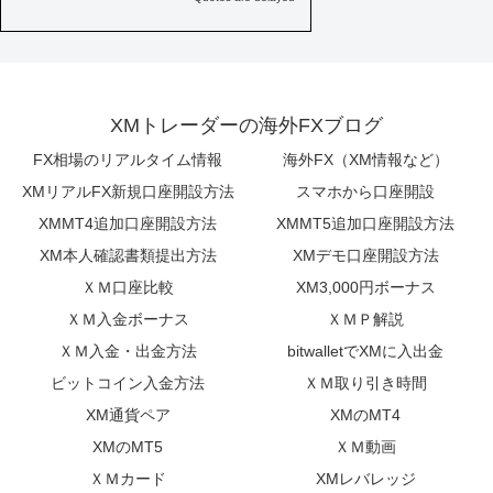
XMトレーダーの海外FXブログ
FX相場のリアルタイム情報
海外FX（XM情報など）
XMリアルFX新規口座開設方法
スマホから口座開設
XMMT4追加口座開設方法
XMMT5追加口座開設方法
XM本人確認書類提出方法
XMデモ口座開設方法
ＸＭ口座比較
XM3,000円ボーナス
ＸＭ入金ボーナス
ＸＭＰ解説
ＸＭ入金・出金方法
bitwalletでXMに入出金
ビットコイン入金方法
ＸＭ取り引き時間
XM通貨ペア
XMのMT4
XMのMT5
ＸＭ動画
ＸＭカード
XMレバレッジ