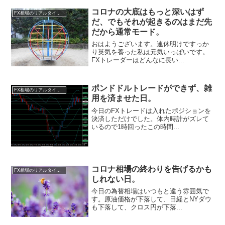
コロナの大底はもっと深いはず
FX相場のリアルタイム情報
だ、でもそれが起きるのはまだ先
だから通常モード。
おはようございます。連休明けですっか
り英気を養った私は元気いっぱいです。
FXトレーダーはどんなに長い...
ポンドドルトレードができず、雑
FX相場のリアルタイム情報
用を済ませた日。
今日のFXトレードは入れたポジションを
決済しただけでした。体内時計がズレて
いるので1時回ったこの時間...
コロナ相場の終わりを告げるかも
FX相場のリアルタイム情報
しれない日。
今日の為替相場はいつもと違う雰囲気で
す。原油価格が下落して、日経とNYダウ
も下落して、クロス円が下落...