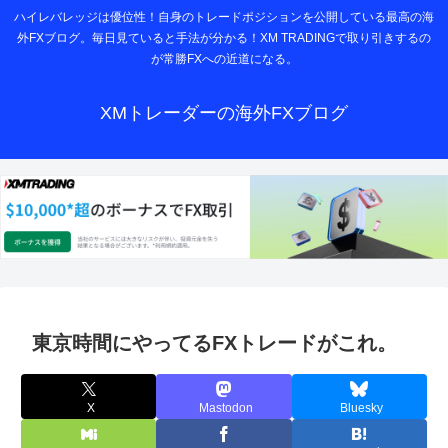
ハイレバレッジは優位性！自身のトレードポジションを公開している最高の海
外FXブログ。毎日見ていると手法が分かる！XM TRADINGで取り引きするの
が常勝FXへの近道になる。
XMトレーダーの海外FXブログ
東京時間にやってるFXトレードがこれ。
X
Mastodon
Bluesky