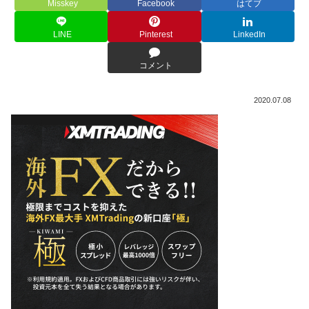
Misskey
Facebook
はてブ
LINE
Pinterest
LinkedIn
コメント
2020.07.08