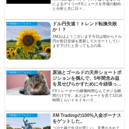
によるデイリーFXニュースを市場の動向
と分析と共に日々...
ドル円失速！トレンド転換失敗
FX相場のリアルタイム情報
か！？
XMおはようございます今日は朝からドル
円が前日安値を更新してスタートしてい
ます下げたと言っても上の高...
原油とゴールドの天井ショートポ
FX相場のリアルタイム情報
ジションを掴んで、5年間含み益
を見せびらかすために今頑張って
る。
FXトレーダーの稼働時間なんてポジる瞬
間だけです。あとはチャートを見て1日16
時間くらいドキドキハラ...
XM Tradingの100%入金ボーナス
FX相場のリアルタイム情報
をゲットした。
コロナ禍で生活が苦しい。見透かされて