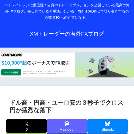
ハイレバレッジは優位性！自身のトレードポジションを公開している最高の海
外FXブログ。毎日見ていると手法が分かる！XM TRADINGで取り引きするの
が常勝FXへの近道になる。
XMトレーダーの海外FXブログ
ドル高・円高・ユーロ安の３秒子でクロス
円が猛烈な落下
X
Mastodon
Bluesky