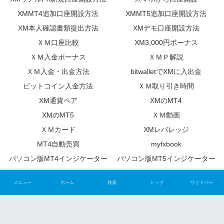
XMMT4追加口座開設方法
XMMT5追加口座開設方法
XM本人確認書類提出方法
XMデモ口座開設方法
ＸＭ口座比較
XM3,000円ボーナス
ＸＭ入金ボーナス
ＸＭＰ解説
ＸＭ入金・出金方法
bitwalletでXMに入出金
ビットコイン入金方法
ＸＭ取り引き時間
XM通貨ペア
XMのMT4
XMのMT5
ＸＭ動画
ＸＭカード
XMレバレッジ
MT4自動売買
myfxbook
パソコン版MT4インジケーター
パソコン版MT5インジケーター
NETELLER
FX雑談
メニュー
ホーム
検索
トップ
サイドバー
FX手法
便利ツール
ＦＸ計算式
FXデータ
トレーダー日記
上達するためのFX講座