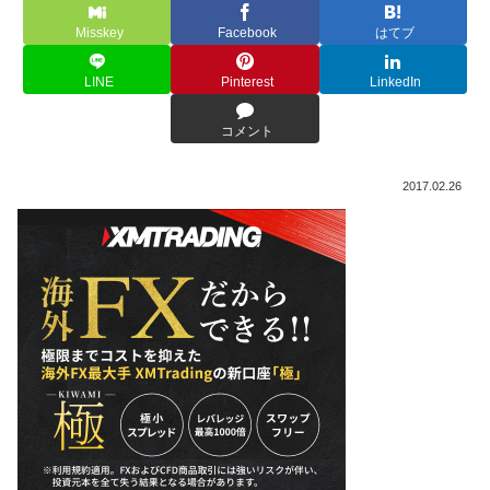
Misskey
Facebook
はてブ
LINE
Pinterest
LinkedIn
コメント
2017.02.26