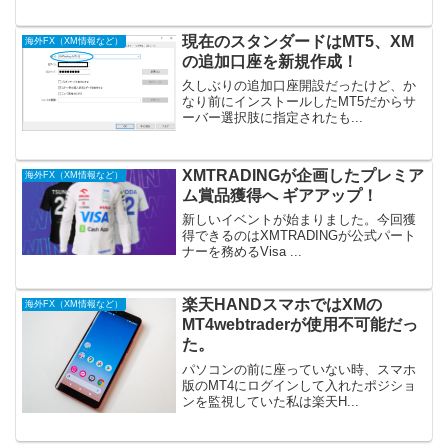
現在のスタンダードはMT5、XM
海外FX（XM情報など）
の追加口座を新規作成！
久しぶりの追加口座開設だったけど、か
なり前にインストールしたMT5だからサ
ーバー選択肢に指定されたも...
XMTRADINGが企画したプレミア
海外FX（XM情報など）
ム賞品獲得へ ギアアップ！
新しいイベントが始まりました。今回獲
得できるのはXMTRADINGが公式パート
ナーを務めるVisa ...
楽天HANDスマホではXMの
海外FX（XM情報など）
MT4webtraderが使用不可能だっ
た。
パソコンの前に座っていない時、スマホ
版のMT4にログインして入れたポジショ
ンを監視していた私は楽天H...