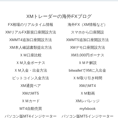
XMトレーダーの海外FXブログ
FX相場のリアルタイム情報
海外FX（XM情報など）
XMリアルFX新規口座開設方法
スマホから口座開設
XMMT4追加口座開設方法
XMMT5追加口座開設方法
XM本人確認書類提出方法
XMデモ口座開設方法
ＸＭ口座比較
XM3,000円ボーナス
ＸＭ入金ボーナス
ＸＭＰ解説
ＸＭ入金・出金方法
bitwalletでXMに入出金
ビットコイン入金方法
ＸＭ取り引き時間
XM通貨ペア
XMのMT4
XMのMT5
ＸＭ動画
ＸＭカード
XMレバレッジ
MT4自動売買
myfxbook
パソコン版MT4インジケーター
パソコン版MT5インジケーター