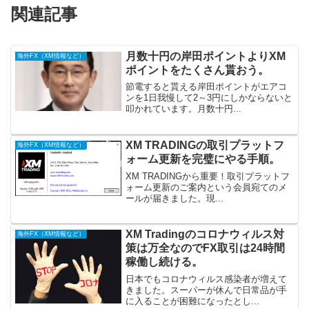
関連記事
月数十円の岸田ポイントよりXM
海外FX（XM情報など）
ポイントをたくさん貰おう。
節電すると貰える岸田ポイントがエアコ
ンを1日我慢して2～3円にしかならないと
叩かれています。月数十円...
XM TRADINGの取引プラットフ
海外FX（XM情報など）
ォーム更新を完璧にやる手順。
XM TRADINGから重要！取引プラットフ
ォーム更新のご案内という会員宛てのメ
ールが届きました。現...
XM Tradingのコロナウィルス対
海外FX（XM情報など）
策は万全なのでFX取引は24時間
稼働し続ける。
日本でもコロナウィルス感染者が増えて
きました。スーパーが休んで日常品が手
に入ることが困難になったとし...