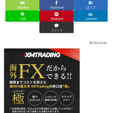
Misskey
Facebook
はてブ
LINE
Pinterest
LinkedIn
コメント
2022.03.09