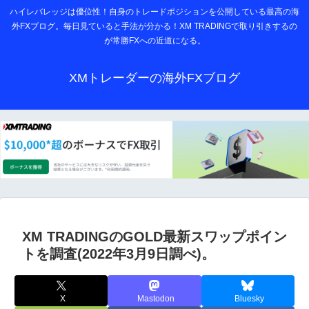
ハイレバレッジは優位性！自身のトレードポジションを公開している最高の海
外FXブログ。毎日見ていると手法が分かる！XM TRADINGで取り引きするの
が常勝FXへの近道になる。
XMトレーダーの海外FXブログ
XM TRADINGのGOLD最新スワップポイン
トを調査(2022年3月9日調べ)。
X
Mastodon
Bluesky