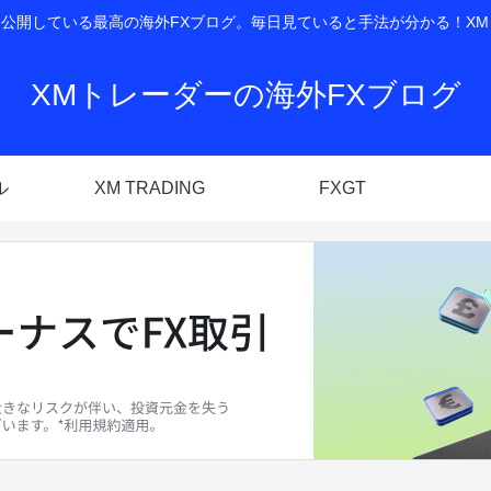
開している最高の海外FXブログ。毎日見ていると手法が分かる！XM T
XMトレーダーの海外FXブログ
ル
XM TRADING
FXGT