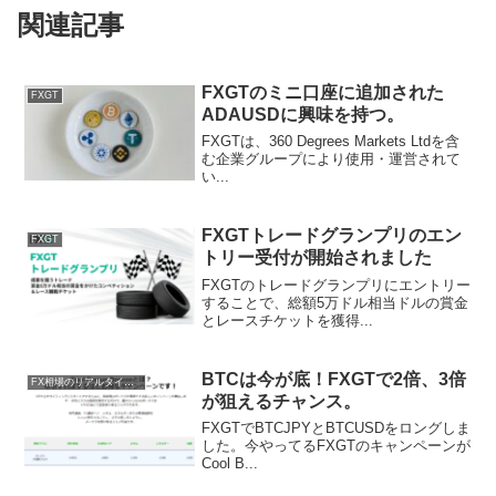
関連記事
FXGTのミニ口座に追加された
FXGT
ADAUSDに興味を持つ。
FXGTは、360 Degrees Markets Ltdを含
む企業グループにより使用・運営されて
い...
FXGTトレードグランプリのエン
FXGT
トリー受付が開始されました
FXGTのトレードグランプリにエントリー
することで、総額5万ドル相当ドルの賞金
とレースチケットを獲得...
BTCは今が底！FXGTで2倍、3倍
FX相場のリアルタイム情報
が狙えるチャンス。
FXGTでBTCJPYとBTCUSDをロングしま
した。今やってるFXGTのキャンペーンが
Cool B...