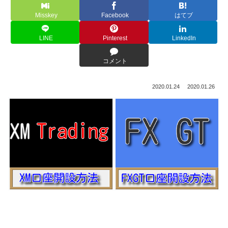
Misskey
Facebook
はてブ
LINE
Pinterest
LinkedIn
コメント
2020.01.24
2020.01.26