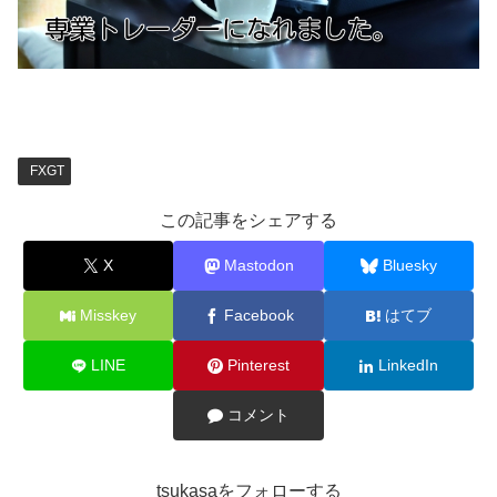
FXGT
この記事をシェアする
X
Mastodon
Bluesky
Misskey
Facebook
はてブ
LINE
Pinterest
LinkedIn
コメント
tsukasaをフォローする