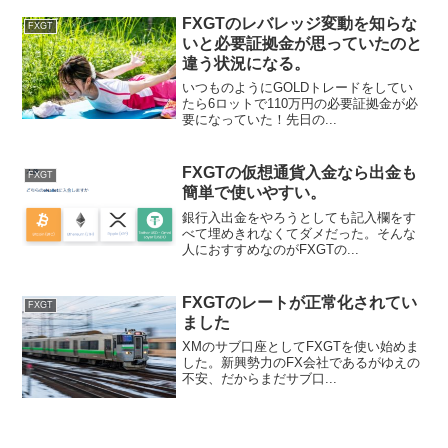
FXGTのレバレッジ変動を知らな
FXGT
いと必要証拠金が思っていたのと
違う状況になる。
いつものようにGOLDトレードをしてい
たら6ロットで110万円の必要証拠金が必
要になっていた！先日の...
FXGTの仮想通貨入金なら出金も
FXGT
簡単で使いやすい。
銀行入出金をやろうとしても記入欄をす
べて埋めきれなくてダメだった。そんな
人におすすめなのがFXGTの...
FXGTのレートが正常化されてい
FXGT
ました
XMのサブ口座としてFXGTを使い始めま
した。新興勢力のFX会社であるがゆえの
不安、だからまだサブ口...