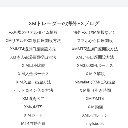
XMトレーダーの海外FXブログ
FX相場のリアルタイム情報
海外FX（XM情報など）
XMリアルFX新規口座開設方法
スマホから口座開設
XMMT4追加口座開設方法
XMMT5追加口座開設方法
XM本人確認書類提出方法
XMデモ口座開設方法
ＸＭ口座比較
XM3,000円ボーナス
ＸＭ入金ボーナス
ＸＭＰ解説
ＸＭ入金・出金方法
bitwalletでXMに入出金
ビットコイン入金方法
ＸＭ取り引き時間
XM通貨ペア
XMのMT4
XMのMT5
ＸＭ動画
ＸＭカード
XMレバレッジ
MT4自動売買
myfxbook