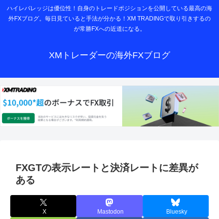
ハイレバレッジは優位性！自身のトレードポジションを公開している最高の海
外FXブログ。毎日見ていると手法が分かる！XM TRADINGで取り引きするの
が常勝FXへの近道になる。
XMトレーダーの海外FXブログ
FXGTの表示レートと決済レートに差異が
ある
X
Mastodon
Bluesky