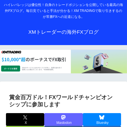
ハイレバレッジは優位性！自身のトレードポジションを公開している最高の海
外FXブログ。毎日見ていると手法が分かる！XM TRADINGで取り引きするの
が常勝FXへの近道になる。
XMトレーダーの海外FXブログ
賞金百万ドル！FXワールドチャンピオン
シップに参加します
X
Mastodon
Bluesky