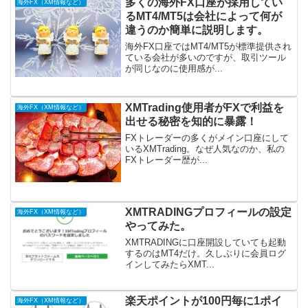
多くの海外FX口座が採用してい
海外FX（XM情報など）
るMT4/MT5は会社によって何が
違うのか簡単に説明します。
海外FX口座ではMT4/MT5が標準提供され
ている会社が多いのですが、取引ツール
が同じなのに使用感が...
XMTrading使用者がFXで利益を
海外FX（XM情報など）
出せる秘密を知的に暴露！
FXトレーダーの多くがメイン口座にして
いるXMTrading。なぜ人気なのか、私の
FXトレーダー歴が...
XMTRADINGプロフィールの設定
海外FX（XM情報など）
やってみた。
XMTRADINGに口座開設していても起動
するのはMT4だけ。久しぶりに会員ログ
インしてみたらXMT...
楽天ポイントが100円毎に1ポイ
海外FX（XM情報など）