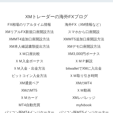
XMトレーダーの海外FXブログ
FX相場のリアルタイム情報
海外FX（XM情報など）
XMリアルFX新規口座開設方法
スマホから口座開設
XMMT4追加口座開設方法
XMMT5追加口座開設方法
XM本人確認書類提出方法
XMデモ口座開設方法
ＸＭ口座比較
XM3,000円ボーナス
ＸＭ入金ボーナス
ＸＭＰ解説
ＸＭ入金・出金方法
bitwalletでXMに入出金
ビットコイン入金方法
ＸＭ取り引き時間
XM通貨ペア
XMのMT4
XMのMT5
ＸＭ動画
ＸＭカード
XMレバレッジ
MT4自動売買
myfxbook
パソコン版MT4インジケーター
パソコン版MT5インジケーター