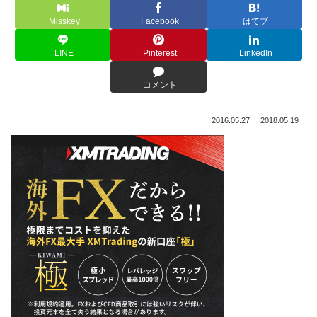
Misskey
Facebook
はてブ
LINE
Pinterest
LinkedIn
コメント
2016.05.27
2018.05.19