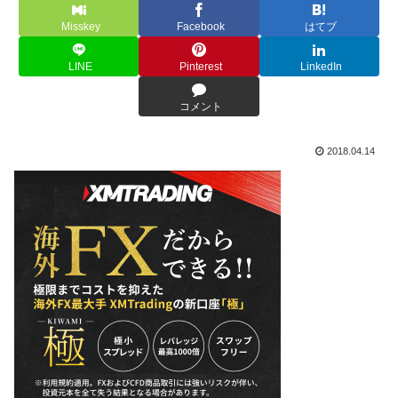
Misskey
Facebook
はてブ
LINE
Pinterest
LinkedIn
コメント
2018.04.14