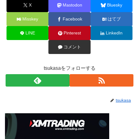
X
Mastodon
Bluesky
Misskey
Facebook
はてブ
LINE
Pinterest
LinkedIn
コメント
tsukasaをフォローする
tsukasa