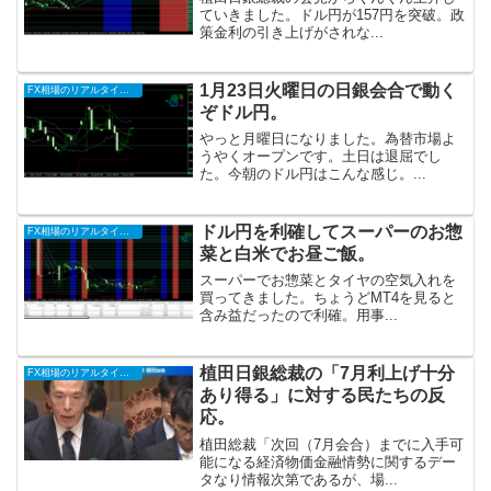
ていきました。ドル円が157円を突破。政
策金利の引き上げがされな...
1月23日火曜日の日銀会合で動く
FX相場のリアルタイム情報2024
ぞドル円。
やっと月曜日になりました。為替市場よ
うやくオープンです。土日は退屈でし
た。今朝のドル円はこんな感じ。...
ドル円を利確してスーパーのお惣
FX相場のリアルタイム情報2024
菜と白米でお昼ご飯。
スーパーでお惣菜とタイヤの空気入れを
買ってきました。ちょうどMT4を見ると
含み益だったので利確。用事...
植田日銀総裁の「7月利上げ十分
FX相場のリアルタイム情報2024
あり得る」に対する民たちの反
応。
植田総裁「次回（7月会合）までに入手可
能になる経済物価金融情勢に関するデー
タなり情報次第であるが、場...