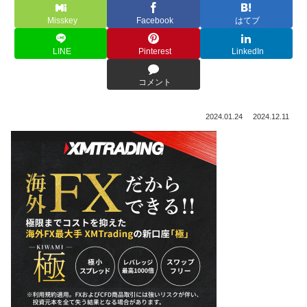
Misskey
Facebook
はてブ
LINE
Pinterest
LinkedIn
コメント
2024.01.24
2024.12.11