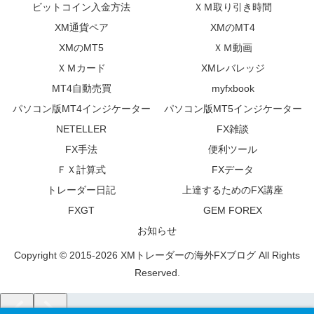
ビットコイン入金方法
ＸＭ取り引き時間
XM通貨ペア
XMのMT4
XMのMT5
ＸＭ動画
ＸＭカード
XMレバレッジ
MT4自動売買
myfxbook
パソコン版MT4インジケーター
パソコン版MT5インジケーター
NETELLER
FX雑談
FX手法
便利ツール
ＦＸ計算式
FXデータ
トレーダー日記
上達するためのFX講座
FXGT
GEM FOREX
お知らせ
Copyright © 2015-2026 XMトレーダーの海外FXブログ All Rights
Reserved.