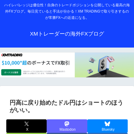
ハイレバレッジは優位性！自身のトレードポジションを公開している最高の海
外FXブログ。毎日見ていると手法が分かる！XM TRADINGで取り引きするの
が常勝FXへの近道になる。
XMトレーダーの海外FXブログ
円高に戻り始めたドル円はショートのほう
がいい。
X
Mastodon
Bluesky