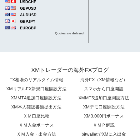
XMトレーダーの海外FXブログ
FX相場のリアルタイム情報
海外FX（XM情報など）
XMリアルFX新規口座開設方法
スマホから口座開設
XMMT4追加口座開設方法
XMMT5追加口座開設方法
XM本人確認書類提出方法
XMデモ口座開設方法
ＸＭ口座比較
XM3,000円ボーナス
ＸＭ入金ボーナス
ＸＭＰ解説
ＸＭ入金・出金方法
bitwalletでXMに入出金