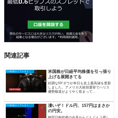
関連記事
米国株が日経平均株価を引っ張り
FX相場のリアルタイム情報2024
上げる展開きてる
好調なNYダウが本日も史上最高値を更新
しました。アメリカ大統領選挙でハリス
優勢報道がようやく収まって...
凄いぞ！ドル円、157円はまさか
FX相場のリアルタイム情報2024
の円安。
植田日銀総裁の会見からぐんぐん上昇し