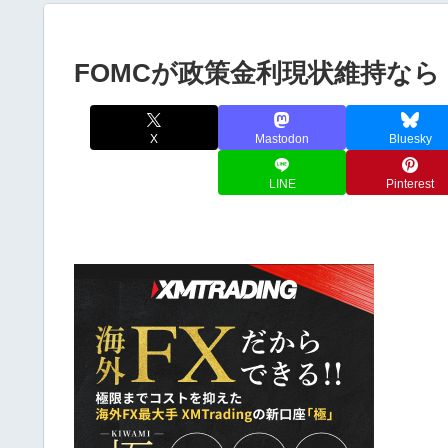
FOMCが政策金利現状維持な
X
Mastodon
Bluesky
LINE
Pinterest