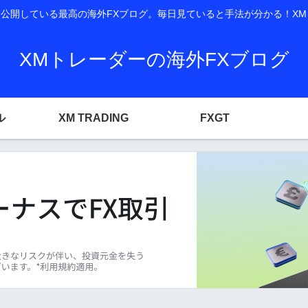
開している最高の海外FXブログ。毎日見ていると手法が分かる！XM T
XMトレーダーの海外FXブログ
ル
XM TRADING
FXGT