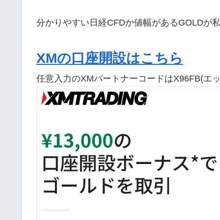
分かりやすい日経CFDか値幅があるGOLDが
XMの口座開設はこちら
任意入力のXMパートナーコードはX96FB(エ