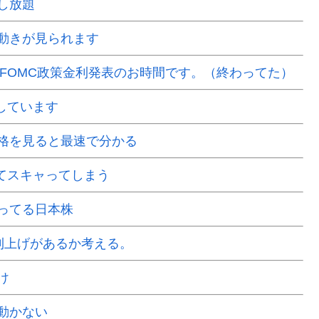
し放題
動きが見られます
はFOMC政策金利発表のお時間です。（終わってた）
場しています
格を見ると最速で分かる
くてスキャってしまう
ってる日本株
で利上げがあるか考える。
け
動かない