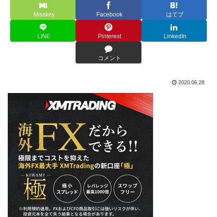
Misskey
Facebook
はてブ
LINE
Pinterest
LinkedIn
コメント
2020.06.28