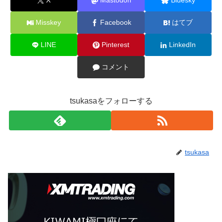
X
Mastodon
Bluesky
Misskey
Facebook
はてブ
LINE
Pinterest
LinkedIn
コメント
tsukasaをフォローする
tsukasa