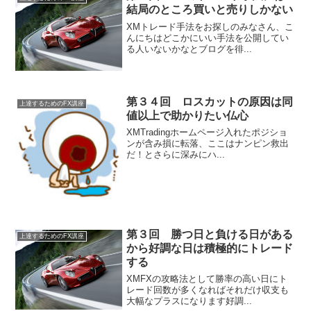
結局のところ買いと売りしかない
XMトレード手法をお探しのみなさん、こ
んにちはどこかにいい手法を公開してい
る人いないかなとブログを徘...
第３４回 ロスカットの原因は同
上達するためのFX講座
値以上で助かりたい仏心
XMTradingホームページ入れたポジショ
ンが含み損に転落、ここはナンピン救出
だ！とさらに深みにハ...
第３回 勝つ日と負ける日がある
上達するためのFX講座
から好調な日は積極的にトレード
する
XMFXの攻略法として勝率の高い日にト
レード回数が多くなればそれだけ収支も
大幅なプラスになります好調...