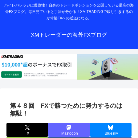
ハイレバレッジは優位性！自身のトレードポジションを公開している最高の海
外FXブログ。毎日見ていると手法が分かる！XM TRADINGで取り引きするの
が常勝FXへの近道になる。
XMトレーダーの海外FXブログ
第４８回 FXで勝つために努力するのは
無駄！
X
Mastodon
Bluesky