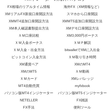
FX相場のリアルタイム情報
海外FX（XM情報など）
XMリアルFX新規口座開設方法
スマホから口座開設
XMMT4追加口座開設方法
XMMT5追加口座開設方法
XM本人確認書類提出方法
XMデモ口座開設方法
ＸＭ口座比較
XM3,000円ボーナス
ＸＭ入金ボーナス
ＸＭＰ解説
ＸＭ入金・出金方法
bitwalletでXMに入出金
ビットコイン入金方法
ＸＭ取り引き時間
XM通貨ペア
XMのMT4
XMのMT5
ＸＭ動画
ＸＭカード
XMレバレッジ
MT4自動売買
myfxbook
パソコン版MT4インジケーター
パソコン版MT5インジケーター
NETELLER
FX雑談
FX手法
便利ツール