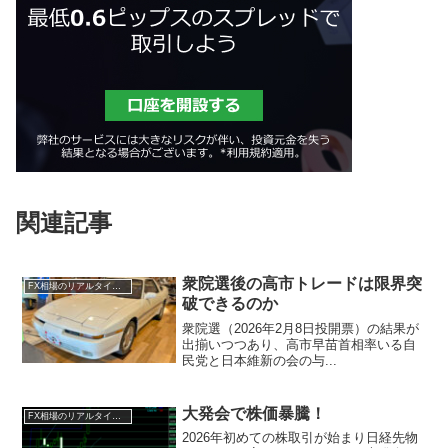
関連記事
衆院選後の高市トレードは限界突
FX相場のリアルタイム情報2026
破できるのか
衆院選（2026年2月8日投開票）の結果が
出揃いつつあり、高市早苗首相率いる自
民党と日本維新の会の与...
大発会で株価暴騰！
FX相場のリアルタイム情報2026
2026年初めての株取引が始まり日経先物