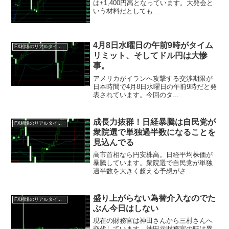
は+1,400円高となっています。大発会と
いう材料だとしても...
4月8日水曜日の午前9時がタイム
FX相場のリアルタイム情報2026
リミット、そしてドル円は大惨
事。
アメリカがイランへ攻撃する交渉期限が
日本時間で4月8日水曜日の午前9時だと発
表されています。今回のタ...
成長力抜群！日経暴騰は自民党が
FX相場のリアルタイム情報2026
衆院選で単独過半数になることを
見込んでる
高市首相なら円安株高。日経平均株価が
暴騰しています。衆院選で自民党が単独
過半数を大きく超える予想がさ...
盛り上がらない為替介入なのでた
FX相場のリアルタイム情報2026
ぶん今日はしない
現在の財務官は神田さんから三村さんへ
交代しています。神田元財務官の時は異