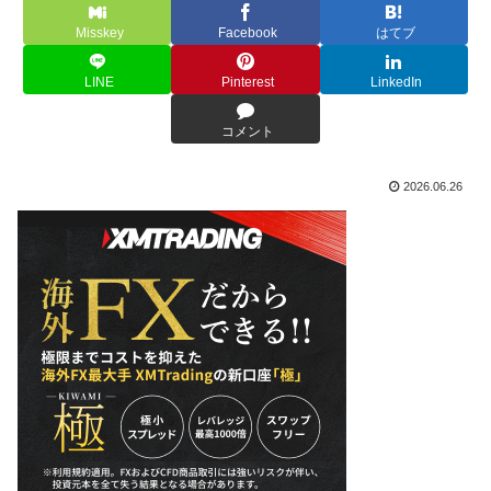
Misskey
Facebook
はてブ
LINE
Pinterest
LinkedIn
コメント
2026.06.26