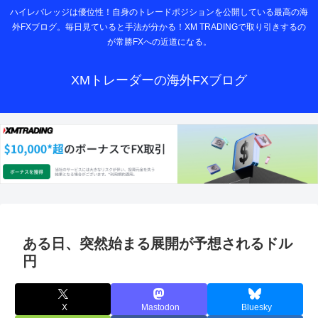
ハイレバレッジは優位性！自身のトレードポジションを公開している最高の海
外FXブログ。毎日見ていると手法が分かる！XM TRADINGで取り引きするの
が常勝FXへの近道になる。
XMトレーダーの海外FXブログ
ある日、突然始まる展開が予想されるドル
円
X
Mastodon
Bluesky