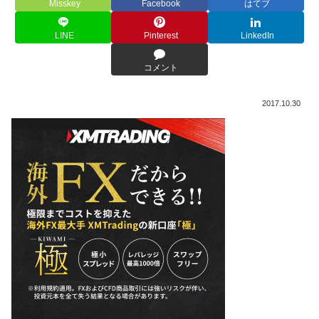
Misskey
Facebook
はてブ
LINE
Pinterest
LinkedIn
コメント
2017.10.30