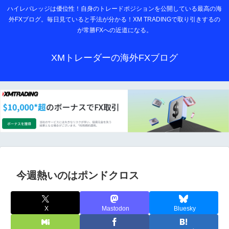
ハイレバレッジは優位性！自身のトレードポジションを公開している最高の海
外FXブログ。毎日見ていると手法が分かる！XM TRADINGで取り引きするの
が常勝FXへの近道になる。
XMトレーダーの海外FXブログ
今週熱いのはポンドクロス
X
Mastodon
Bluesky