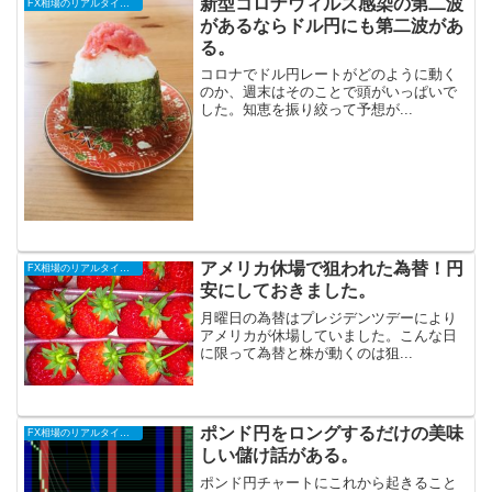
新型コロナウィルス感染の第二波
FX相場のリアルタイム情報
があるならドル円にも第二波があ
る。
コロナでドル円レートがどのように動く
のか、週末はそのことで頭がいっぱいで
した。知恵を振り絞って予想が...
アメリカ休場で狙われた為替！円
FX相場のリアルタイム情報
安にしておきました。
月曜日の為替はプレジデンツデーにより
アメリカが休場していました。こんな日
に限って為替と株が動くのは狙...
ポンド円をロングするだけの美味
FX相場のリアルタイム情報
しい儲け話がある。
ポンド円チャートにこれから起きること