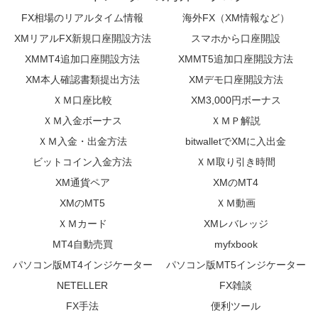
FX相場のリアルタイム情報
海外FX（XM情報など）
XMリアルFX新規口座開設方法
スマホから口座開設
XMMT4追加口座開設方法
XMMT5追加口座開設方法
XM本人確認書類提出方法
XMデモ口座開設方法
ＸＭ口座比較
XM3,000円ボーナス
ＸＭ入金ボーナス
ＸＭＰ解説
ＸＭ入金・出金方法
bitwalletでXMに入出金
ビットコイン入金方法
ＸＭ取り引き時間
XM通貨ペア
XMのMT4
XMのMT5
ＸＭ動画
ＸＭカード
XMレバレッジ
MT4自動売買
myfxbook
パソコン版MT4インジケーター
パソコン版MT5インジケーター
NETELLER
FX雑談
FX手法
便利ツール