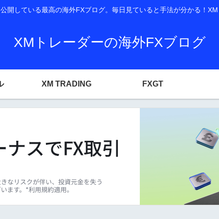
開している最高の海外FXブログ。毎日見ていると手法が分かる！XM T
XMトレーダーの海外FXブログ
ル
XM TRADING
FXGT