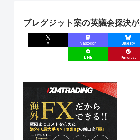
ブレグジット案の英議会採決が
X
Mastodon
Bluesky
LINE
Pinterest