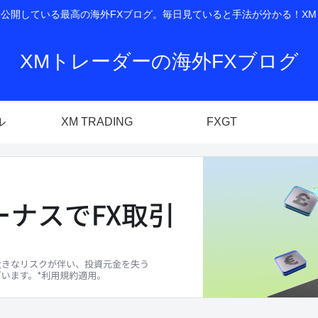
開している最高の海外FXブログ。毎日見ていると手法が分かる！XM T
XMトレーダーの海外FXブログ
ル
XM TRADING
FXGT