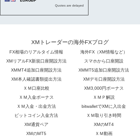
XMトレーダーの海外FXブログ
FX相場のリアルタイム情報
海外FX（XM情報など）
XMリアルFX新規口座開設方法
スマホから口座開設
XMMT4追加口座開設方法
XMMT5追加口座開設方法
XM本人確認書類提出方法
XMデモ口座開設方法
ＸＭ口座比較
XM3,000円ボーナス
ＸＭ入金ボーナス
ＸＭＰ解説
ＸＭ入金・出金方法
bitwalletでXMに入出金
ビットコイン入金方法
ＸＭ取り引き時間
XM通貨ペア
XMのMT4
XMのMT5
ＸＭ動画