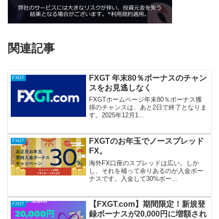
関連記事
FXGT 年末80％ボーナスのチャン
FXGT
スをお見逃しなく
FXGTホームページ年末80％ボーナス獲
得のチャンスは、あと2日で終了となりま
す。2025年12月1...
FXGTのお年玉でノースプレッド
FXGT
FX。
海外FX口座のスプレッドは広い。しか
し、それを補って余りあるのが入金ボー
ナスです。入金して30%ボー...
【FXGT.com】期間限定！新規登
FXGT
録ボーナスが20,000円に増額され