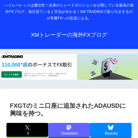
ハイレバレッジは優位性！自身のトレードポジションを公開している最高の海
外FXブログ。毎日見ていると手法が分かる！XM TRADINGで取り引きするの
が常勝FXへの近道になる。
XMトレーダーの海外FXブログ
FXGTのミニ口座に追加されたADAUSDに
興味を持つ。
X
Mastodon
Bluesky