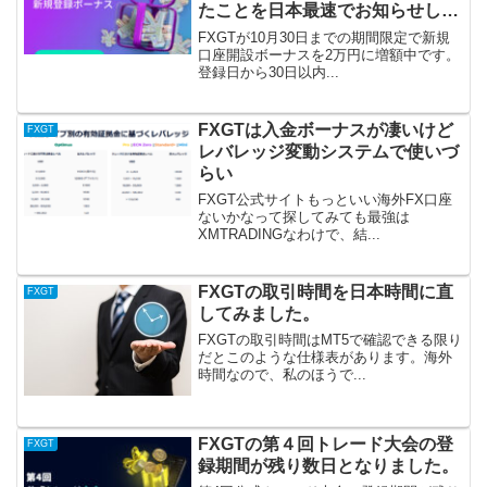
たことを日本最速でお知らせしま
す。
FXGTが10月30日までの期間限定で新規
口座開設ボーナスを2万円に増額中です。
登録日から30日以内...
FXGTは入金ボーナスが凄いけど
FXGT
レバレッジ変動システムで使いづ
らい
FXGT公式サイトもっといい海外FX口座
ないかなって探してみても最強は
XMTRADINGなわけで、結...
FXGTの取引時間を日本時間に直
FXGT
してみました。
FXGTの取引時間はMT5で確認できる限り
だとこのような仕様表があります。海外
時間なので、私のほうで...
FXGTの第４回トレード大会の登
FXGT
録期間が残り数日となりました。