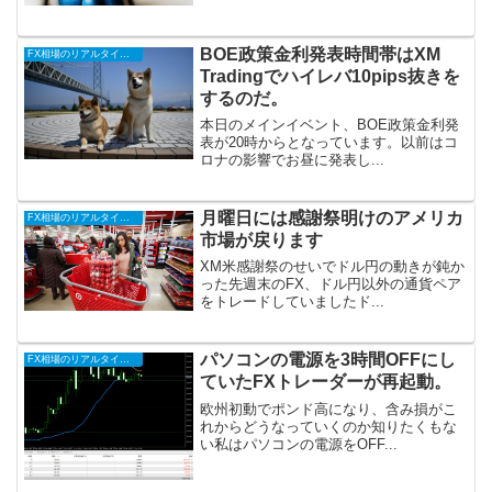
BOE政策金利発表時間帯はXM
FX相場のリアルタイム情報
Tradingでハイレバ10pips抜きを
するのだ。
本日のメインイベント、BOE政策金利発
表が20時からとなっています。以前はコ
ロナの影響でお昼に発表し...
月曜日には感謝祭明けのアメリカ
FX相場のリアルタイム情報
市場が戻ります
XM米感謝祭のせいでドル円の動きが鈍か
った先週末のFX、ドル円以外の通貨ペア
をトレードしていましたド...
パソコンの電源を3時間OFFにし
FX相場のリアルタイム情報
ていたFXトレーダーが再起動。
欧州初動でポンド高になり、含み損がこ
れからどうなっていくのか知りたくもな
い私はパソコンの電源をOFF...