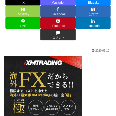
X
Mastodon
Bluesky
Misskey
Facebook
はてブ
LINE
Pinterest
LinkedIn
コメント
2020.03.10