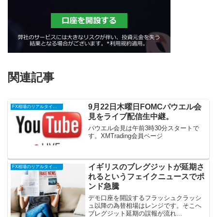
関連記事
9月22日木曜日FOMCパウエル会
FX相場のリアルタイム情報
見をライブ配信生中継。
パウエル会見は午前3時30分スタートで
す。XMTrading会員ページ
イギリスのブレグジットが延期さ
FX相場のリアルタイム情報
れるというフェイクニュースでポ
ンド急騰
デモ口座を開設するフラッシュクラッシ
ュ以降の為替相場はレンジです。そこへ
ブレグジット延期の誤報が流れ...