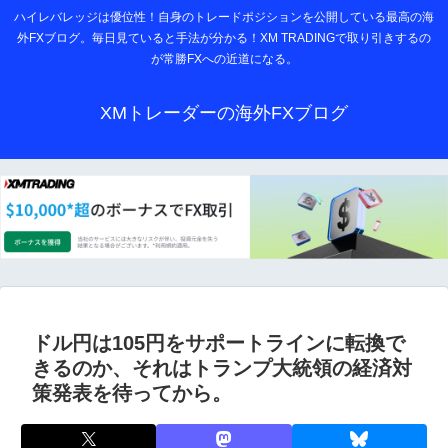
ハイレバレッジは優位性！自身のトレードポジションを公開している最高の海
外FXブログ。毎日見ていると手法が分かる！XM TRADINGで取り引きするの
が常勝FXへの近道になる。
XMトレーダーの海外FXブログ
ドル円は105円をサポートラインに転換で
きるのか、それはトランプ大統領の経済対
策発表を待ってから。