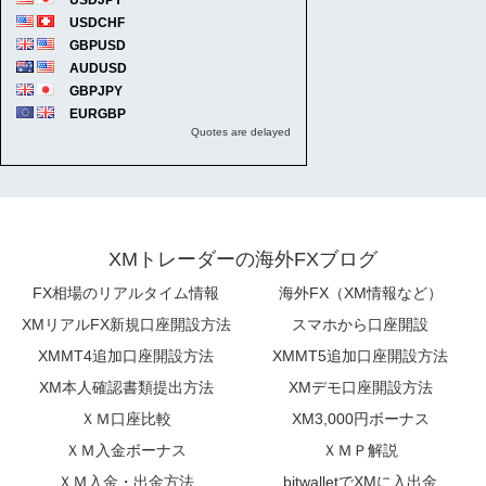
XMトレーダーの海外FXブログ
FX相場のリアルタイム情報
海外FX（XM情報など）
XMリアルFX新規口座開設方法
スマホから口座開設
XMMT4追加口座開設方法
XMMT5追加口座開設方法
XM本人確認書類提出方法
XMデモ口座開設方法
ＸＭ口座比較
XM3,000円ボーナス
ＸＭ入金ボーナス
ＸＭＰ解説
ＸＭ入金・出金方法
bitwalletでXMに入出金