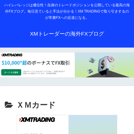
ハイレバレッジは優位性！自身のトレードポジションを公開している最高の海
外FXブログ。毎日見ていると手法が分かる！XM TRADINGで取り引きするの
が常勝FXへの近道になる。
XMトレーダーの海外FXブログ
ＸＭカード