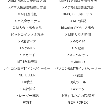
XMMT4追加口座開設方法
XMMT5追加口座開設方法
XM本人確認書類提出方法
XMデモ口座開設方法
ＸＭ口座比較
XM3,000円ボーナス
ＸＭ入金ボーナス
ＸＭＰ解説
ＸＭ入金・出金方法
bitwalletでXMに入出金
ビットコイン入金方法
ＸＭ取り引き時間
XM通貨ペア
XMのMT4
XMのMT5
ＸＭ動画
ＸＭカード
XMレバレッジ
MT4自動売買
myfxbook
パソコン版MT4インジケーター
パソコン版MT5インジケーター
NETELLER
FX雑談
FX手法
便利ツール
ＦＸ計算式
FXデータ
トレーダー日記
上達するためのFX講座
FXGT
GEM FOREX