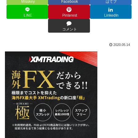
Misskey
Facebook
はてブ
LINE
Pinterest
LinkedIn
コメント
2020.05.14