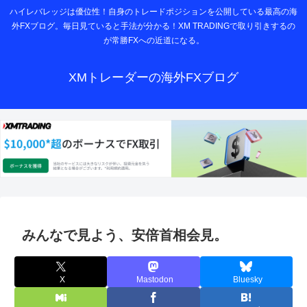
ハイレバレッジは優位性！自身のトレードポジションを公開している最高の海
外FXブログ。毎日見ていると手法が分かる！XM TRADINGで取り引きするの
が常勝FXへの近道になる。
XMトレーダーの海外FXブログ
みんなで見よう、安倍首相会見。
X
Mastodon
Bluesky