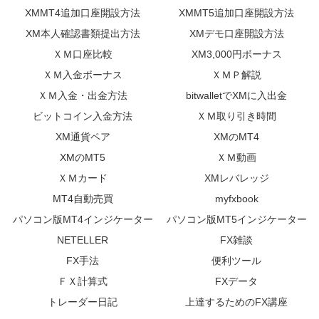
XMMT4追加口座開設方法
XMMT5追加口座開設方法
XM本人確認書類提出方法
XMデモ口座開設方法
ＸＭ口座比較
XM3,000円ボーナス
ＸＭ入金ボーナス
ＸＭＰ解説
ＸＭ入金・出金方法
bitwalletでXMに入出金
ビットコイン入金方法
ＸＭ取り引き時間
XM通貨ペア
XMのMT4
XMのMT5
ＸＭ動画
ＸＭカード
XMレバレッジ
MT4自動売買
myfxbook
パソコン版MT4インジケーター
パソコン版MT5インジケーター
NETELLER
FX雑談
FX手法
便利ツール
ＦＸ計算式
FXデータ
トレーダー日記
上達するためのFX講座