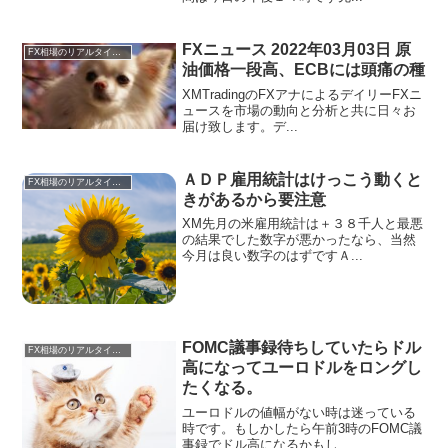
FXニュース 2022年03月03日 原
FX相場のリアルタイム情報
油価格一段高、ECBには頭痛の種
XMTradingのFXアナによるデイリーFXニ
ュースを市場の動向と分析と共に日々お
届け致します。デ...
ＡＤＰ雇用統計はけっこう動くと
FX相場のリアルタイム情報
きがあるから要注意
XM先月の米雇用統計は＋３８千人と最悪
の結果でした数字が悪かったなら、当然
今月は良い数字のはずですＡ...
FOMC議事録待ちしていたらドル
FX相場のリアルタイム情報
高になってユーロドルをロングし
たくなる。
ユーロドルの値幅がない時は迷っている
時です。もしかしたら午前3時のFOMC議
事録でドル高になるかもし...