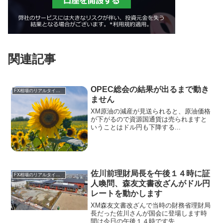
関連記事
OPEC総会の結果が出るまで動き
FX相場のリアルタイム情報
ません
XM原油の減産が見送られると、原油価格
が下がるので資源国通貨は売られますと
いうことはドル円も下降する...
佐川前理財局長を午後１４時に証
FX相場のリアルタイム情報
人喚問、森友文書改ざんがドル円
レートを動かします
XM森友文書改ざんで当時の財務省理財局
長だった佐川さんが国会に登場します時
間は今日の午後１４時です先...