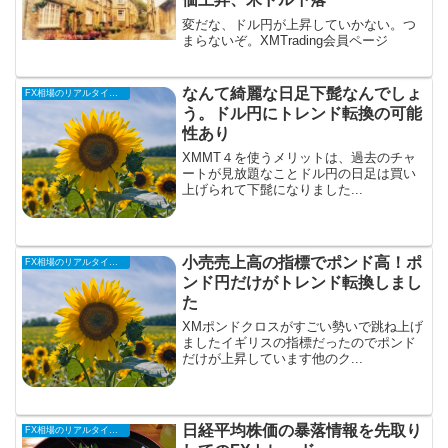
変だな、ドル円が上昇していかない。つ
まらないぞ。XMTrading会員ページ
なんて綺麗な日足下髭なんでしょ
FX相場のリアルタイム情報
う。ドル円にトレンド転換の可能
性あり
XMMT４を使うメリットは、過去のチャ
ートが見放題なことドル円の日足は買い
上げられて下髭になりました...
小売売上高の指標でポンド高！ポ
FX相場のリアルタイム情報
ンド円だけがトレンド転換しまし
た
XMポンドクロスがすごい勢いで跳ね上げ
ましたイギリスの指標だったのでポンド
だけが上昇しています他のク...
日経平均株価の暴落情報を先取り
FX相場のリアルタイム情報