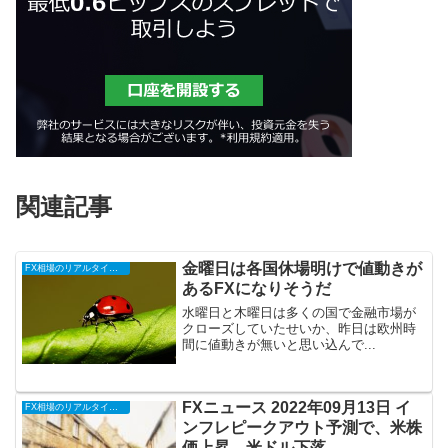
関連記事
金曜日は各国休場明けで値動きが
FX相場のリアルタイム情報
あるFXになりそうだ
水曜日と木曜日は多くの国で金融市場が
クローズしていたせいか、昨日は欧州時
間に値動きが無いと思い込んで...
FXニュース 2022年09月13日 イ
FX相場のリアルタイム情報
ンフレピークアウト予測で、米株
価上昇、米ドル下落