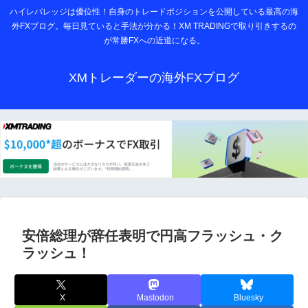
ハイレバレッジは優位性！自身のトレードポジションを公開している最高の海
外FXブログ。毎日見ていると手法が分かる！XM TRADINGで取り引きするの
が常勝FXへの近道になる。
XMトレーダーの海外FXブログ
安倍総理が辞任表明で円高フラッシュ・ク
ラッシュ！
X
Mastodon
Bluesky