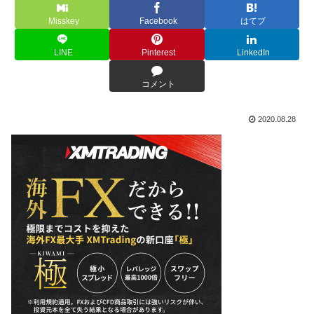
Misskey
Facebook
はてブ
LINE
Pinterest
LinkedIn
コメント
2020.08.28