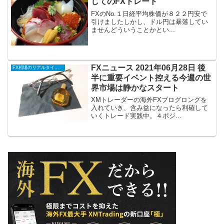
してのFXトレード
FXのNo.１日経平均株価が８２２円安で
引けましたしかし、ドル円は暴落してい
ませんどういうことかとい...
FXニュース 2021年06月28日 後
FX相場のリアルタイム情報
半に重要イベント控える今週の世
界市場は静かなスタート
XMトレーダーの海外FXブログロングを
入れていき、含み益になったら利確して
いくトレード実践中。４ポジ...