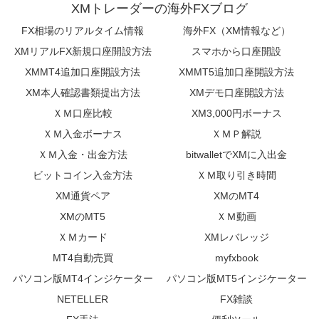
XMトレーダーの海外FXブログ
FX相場のリアルタイム情報
海外FX（XM情報など）
XMリアルFX新規口座開設方法
スマホから口座開設
XMMT4追加口座開設方法
XMMT5追加口座開設方法
XM本人確認書類提出方法
XMデモ口座開設方法
ＸＭ口座比較
XM3,000円ボーナス
ＸＭ入金ボーナス
ＸＭＰ解説
ＸＭ入金・出金方法
bitwalletでXMに入出金
ビットコイン入金方法
ＸＭ取り引き時間
XM通貨ペア
XMのMT4
XMのMT5
ＸＭ動画
ＸＭカード
XMレバレッジ
MT4自動売買
myfxbook
パソコン版MT4インジケーター
パソコン版MT5インジケーター
NETELLER
FX雑談