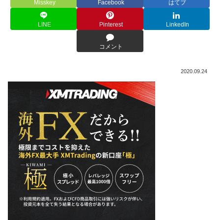
Misskey
Facebook
はてブ
LINE
Pinterest
LinkedIn
コメント
2020.09.24