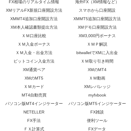
FX相場のリアルタイム情報
海外FX（XM情報など）
XMリアルFX新規口座開設方法
スマホから口座開設
XMMT4追加口座開設方法
XMMT5追加口座開設方法
XM本人確認書類提出方法
XMデモ口座開設方法
ＸＭ口座比較
XM3,000円ボーナス
ＸＭ入金ボーナス
ＸＭＰ解説
ＸＭ入金・出金方法
bitwalletでXMに入出金
ビットコイン入金方法
ＸＭ取り引き時間
XM通貨ペア
XMのMT4
XMのMT5
ＸＭ動画
ＸＭカード
XMレバレッジ
MT4自動売買
myfxbook
パソコン版MT4インジケーター
パソコン版MT5インジケーター
NETELLER
FX雑談
FX手法
便利ツール
ＦＸ計算式
FXデータ