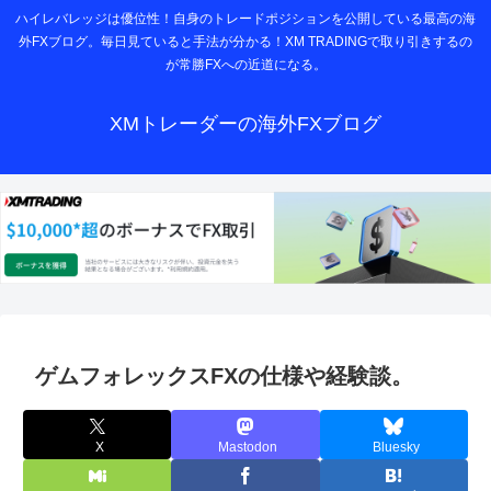
ハイレバレッジは優位性！自身のトレードポジションを公開している最高の海
外FXブログ。毎日見ていると手法が分かる！XM TRADINGで取り引きするの
が常勝FXへの近道になる。
XMトレーダーの海外FXブログ
ゲムフォレックスFXの仕様や経験談。
X
Mastodon
Bluesky