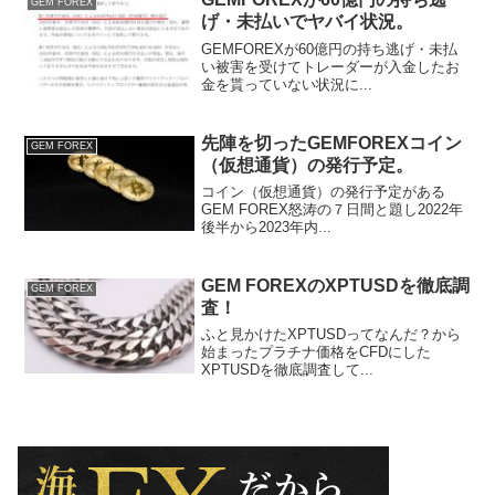
GEM FOREX
げ・未払いでヤバイ状況。
GEMFOREXが60億円の持ち逃げ・未払
い被害を受けてトレーダーが入金したお
金を貰っていない状況に...
先陣を切ったGEMFOREXコイン
GEM FOREX
（仮想通貨）の発行予定。
コイン（仮想通貨）の発行予定がある
GEM FOREX怒涛の７日間と題し2022年
後半から2023年内...
GEM FOREXのXPTUSDを徹底調
GEM FOREX
査！
ふと見かけたXPTUSDってなんだ？から
始まったプラチナ価格をCFDにした
XPTUSDを徹底調査して...