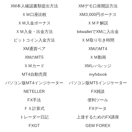
XM本人確認書類提出方法
XMデモ口座開設方法
ＸＭ口座比較
XM3,000円ボーナス
ＸＭ入金ボーナス
ＸＭＰ解説
ＸＭ入金・出金方法
bitwalletでXMに入出金
ビットコイン入金方法
ＸＭ取り引き時間
XM通貨ペア
XMのMT4
XMのMT5
ＸＭ動画
ＸＭカード
XMレバレッジ
MT4自動売買
myfxbook
パソコン版MT4インジケーター
パソコン版MT5インジケーター
NETELLER
FX雑談
FX手法
便利ツール
ＦＸ計算式
FXデータ
トレーダー日記
上達するためのFX講座
FXGT
GEM FOREX