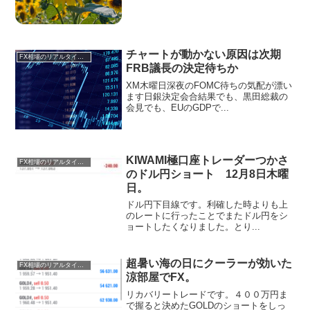
チャートが動かない原因は次期
FX相場のリアルタイム情報
FRB議長の決定待ちか
XM木曜日深夜のFOMC待ちの気配が漂い
ます日銀決定会合結果でも、黒田総裁の
会見でも、EUのGDPで...
KIWAMI極口座トレーダーつかさ
FX相場のリアルタイム情報
のドル円ショート 12月8日木曜
日。
ドル円下目線です。利確した時よりも上
のレートに行ったことでまたドル円をシ
ョートしたくなりました。とり...
超暑い海の日にクーラーが効いた
FX相場のリアルタイム情報
涼部屋でFX。
リカバリートレードです。４００万円ま
で握ると決めたGOLDのショートをしっ