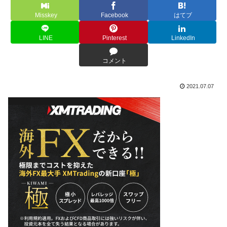
Misskey
Facebook
はてブ
LINE
Pinterest
LinkedIn
コメント
2021.07.07