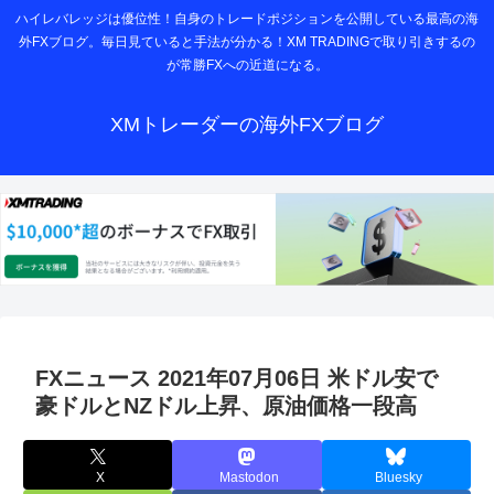
ハイレバレッジは優位性！自身のトレードポジションを公開している最高の海
外FXブログ。毎日見ていると手法が分かる！XM TRADINGで取り引きするの
が常勝FXへの近道になる。
XMトレーダーの海外FXブログ
FXニュース 2021年07月06日 米ドル安で
豪ドルとNZドル上昇、原油価格一段高
X
Mastodon
Bluesky