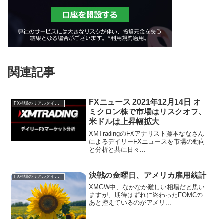
関連記事
FXニュース 2021年12月14日 オ
FX相場のリアルタイム情報
ミクロン株で市場はリスクオフ、
米ドルは上昇幅拡大
XMTradingのFXアナリスト藤本ななさん
によるデイリーFXニュースを市場の動向
と分析と共に日々...
決戦の金曜日、アメリカ雇用統計
FX相場のリアルタイム情報
XMGW中、なかなか難しい相場だと思い
ますが、期待はずれに終わったFOMCの
あと控えているのがアメリ...