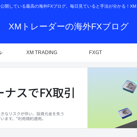
開している最高の海外FXブログ。毎日見ていると手法が分かる！XM T
XMトレーダーの海外FXブログ
ル
XM TRADING
FXGT