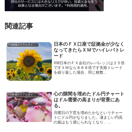
関連記事
日本のＦＸ口座で証拠金が少なく
FX相場のリアルタイム情報
なってきたらＸＭでハイレバトレ
ード
XM日本のＦＸ会社のレバレッジは２５倍
ですＸＭなら８８８倍です失敗トレード
を繰り返した場合、同じ枚数...
心の隙間を埋めたドル円チャート
FX相場のリアルタイム情報
はドル需要の高まりが背景にあ
る。
月曜日の下窓を埋めたかなというチャー
トにドル円がなりました。凄まじい円高
の嵐はもう感じられなくなり、...