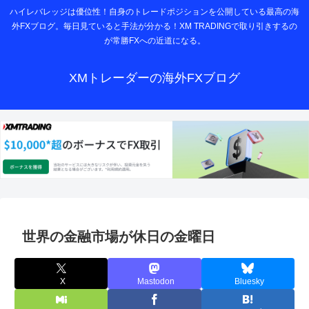
ハイレバレッジは優位性！自身のトレードポジションを公開している最高の海
外FXブログ。毎日見ていると手法が分かる！XM TRADINGで取り引きするの
が常勝FXへの近道になる。
XMトレーダーの海外FXブログ
世界の金融市場が休日の金曜日
X
Mastodon
Bluesky