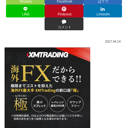
Misskey
Facebook
はてブ
LINE
Pinterest
LinkedIn
コメント
2017.04.14