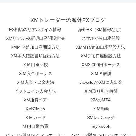
XMトレーダーの海外FXブログ
FX相場のリアルタイム情報
海外FX（XM情報など）
XMリアルFX新規口座開設方法
スマホから口座開設
XMMT4追加口座開設方法
XMMT5追加口座開設方法
XM本人確認書類提出方法
XMデモ口座開設方法
ＸＭ口座比較
XM3,000円ボーナス
ＸＭ入金ボーナス
ＸＭＰ解説
ＸＭ入金・出金方法
bitwalletでXMに入出金
ビットコイン入金方法
ＸＭ取り引き時間
XM通貨ペア
XMのMT4
XMのMT5
ＸＭ動画
ＸＭカード
XMレバレッジ
MT4自動売買
myfxbook
パソコン版MT4インジケーター
パソコン版MT5インジケーター