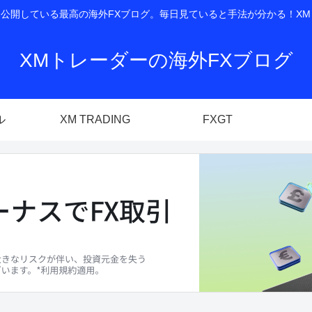
開している最高の海外FXブログ。毎日見ていると手法が分かる！XM T
XMトレーダーの海外FXブログ
ル
XM TRADING
FXGT