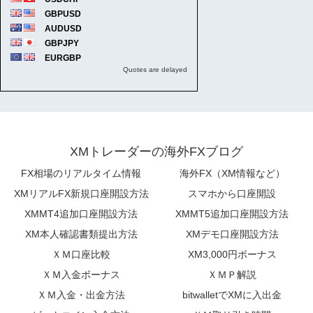
XMトレーダーの海外FXブログ
FX相場のリアルタイム情報
海外FX（XM情報など）
XMリアルFX新規口座開設方法
スマホから口座開設
XMMT4追加口座開設方法
XMMT5追加口座開設方法
XM本人確認書類提出方法
XMデモ口座開設方法
ＸＭ口座比較
XM3,000円ボーナス
ＸＭ入金ボーナス
ＸＭＰ解説
ＸＭ入金・出金方法
bitwalletでXMに入出金