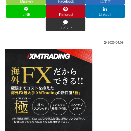
Misskey
Facebook
はてブ
LINE
Pinterest
LinkedIn
コメント
2025.04.09