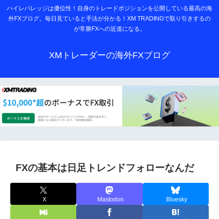
ハイレバレッジは優位性！自身のトレードポジションを公開している最高の海
外FXブログ。毎日見ていると手法が分かる！XM TRADINGで取り引きするの
が常勝FXへの近道になる。
XMトレーダーの海外FXブログ
FXの基本は日足トレンドフォローなんだ
X
Mastodon
Bluesky