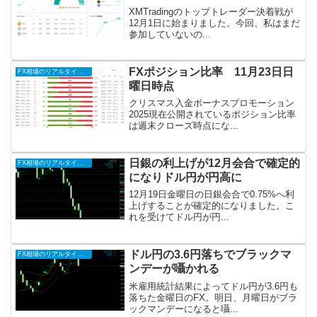
XMTradingのトップトレーダー決着戦が
12月1日に始まりました。今回、私はまだ
参加していないの...
FXポジション比率 11月23日日
FX相場のリアルタイム情報2025
曜日時点
クリスマス入金ボーナスプロモーション
2025現在公開されているポジション比率
は週末クローズ時点にな...
日銀の利上げが12月会合で確定的
FX相場のリアルタイム情報2025
になりドル円が円高に
12月19日金曜日の日銀会合で0.75%へ利
上げすることが確定的になりました。こ
れを受けてドル円が円...
ドル円の3.6円落ちでブラックマ
FX相場のリアルタイム情報2025
ンデーが囁かれる
米雇用統計結果によってドル円が3.6円も
落ちた金曜日のFX。明日、月曜日がブラ
ックマンデーになると囁...