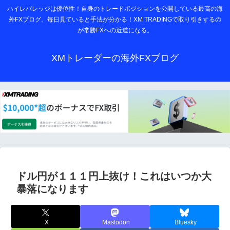
ハイレバレッジは優位性！自身のトレードポジションを公開している最高の海
外FXブログ。毎日見ていると手法が分かる！XM TRADINGで取り引きするの
が常勝FXへの近道になる。
XMトレーダーの海外FXブログ
ドル円が１１１円上抜け！これはいつか大
暴落になります
X
Mastodon
Bluesky