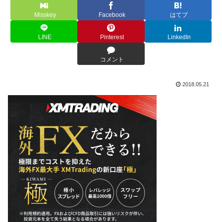
Misskey
Facebook
はてブ
LINE
Pinterest
LinkedIn
コメント
2018.05.21