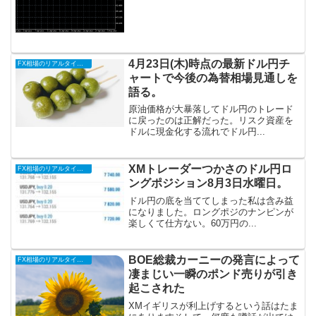
4月23日(木)時点の最新ドル円チ
FX相場のリアルタイム情報
ャートで今後の為替相場見通しを
語る。
原油価格が大暴落してドル円のトレード
に戻ったのは正解だった。リスク資産を
ドルに現金化する流れでドル円...
XMトレーダーつかさのドル円ロ
FX相場のリアルタイム情報
ングポジション8月3日水曜日。
ドル円の底を当ててしまった私は含み益
になりました。ロングポジのナンピンが
楽しくて仕方ない。60万円の...
BOE総裁カーニーの発言によって
FX相場のリアルタイム情報
凄まじい一瞬のポンド売りが引き
起こされた
XMイギリスが利上げするという話はたま