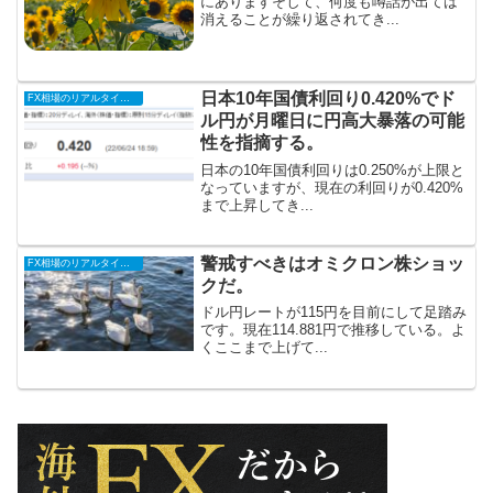
にありますそして、何度も噂話が出ては
消えることが繰り返されてき...
日本10年国債利回り0.420%でド
FX相場のリアルタイム情報
ル円が月曜日に円高大暴落の可能
性を指摘する。
日本の10年国債利回りは0.250%が上限と
なっていますが、現在の利回りが0.420%
まで上昇してき...
警戒すべきはオミクロン株ショッ
FX相場のリアルタイム情報
クだ。
ドル円レートが115円を目前にして足踏み
です。現在114.881円で推移している。よ
くここまで上げて...