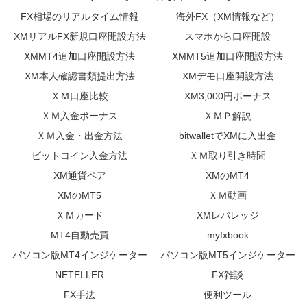
FX相場のリアルタイム情報
海外FX（XM情報など）
XMリアルFX新規口座開設方法
スマホから口座開設
XMMT4追加口座開設方法
XMMT5追加口座開設方法
XM本人確認書類提出方法
XMデモ口座開設方法
ＸＭ口座比較
XM3,000円ボーナス
ＸＭ入金ボーナス
ＸＭＰ解説
ＸＭ入金・出金方法
bitwalletでXMに入出金
ビットコイン入金方法
ＸＭ取り引き時間
XM通貨ペア
XMのMT4
XMのMT5
ＸＭ動画
ＸＭカード
XMレバレッジ
MT4自動売買
myfxbook
パソコン版MT4インジケーター
パソコン版MT5インジケーター
NETELLER
FX雑談
FX手法
便利ツール