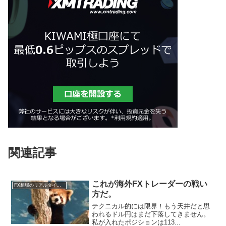
関連記事
これが海外FXトレーダーの戦い
FX相場のリアルタイム情報
方だ。
テクニカル的には限界！もう天井だと思
われるドル円はまだ下落してきません。
私が入れたポジションは113...