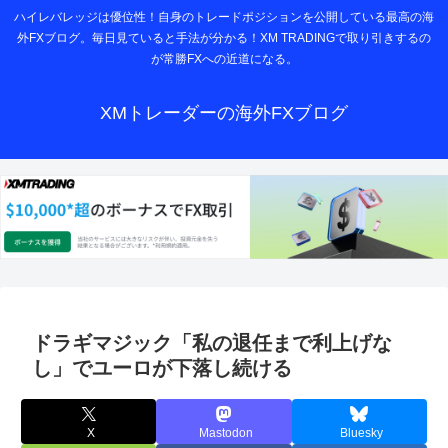
ハイレバレッジは優位性！自身のトレードポジションを公開している最高の海
外FXブログ。毎日見ていると手法が分かる！XM TRADINGで取り引きするの
が常勝FXへの近道になる。
XMトレーダーの海外FXブログ
ドラギマジック「私の退任まで利上げな
し」でユーロが下落し続ける
X
Mastodon
Bluesky