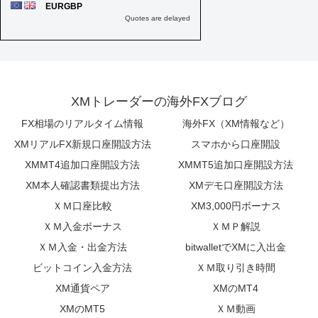
XMトレーダーの海外FXブログ
FX相場のリアルタイム情報
海外FX（XM情報など）
XMリアルFX新規口座開設方法
スマホから口座開設
XMMT4追加口座開設方法
XMMT5追加口座開設方法
XM本人確認書類提出方法
XMデモ口座開設方法
ＸＭ口座比較
XM3,000円ボーナス
ＸＭ入金ボーナス
ＸＭＰ解説
ＸＭ入金・出金方法
bitwalletでXMに入出金
ビットコイン入金方法
ＸＭ取り引き時間
XM通貨ペア
XMのMT4
XMのMT5
ＸＭ動画