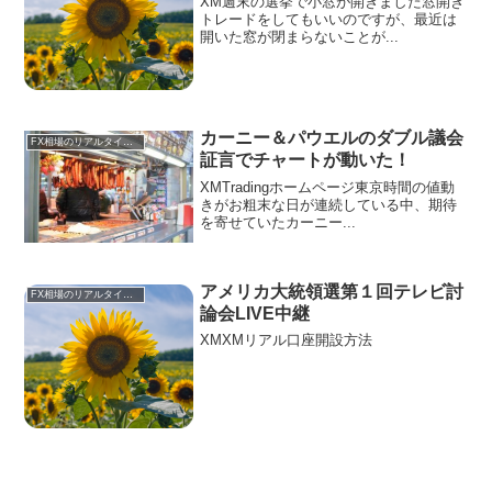
XM週末の選挙で小窓が開きました窓開き
トレードをしてもいいのですが、最近は
開いた窓が閉まらないことが...
カーニー＆パウエルのダブル議会
FX相場のリアルタイム情報
証言でチャートが動いた！
XMTradingホームページ東京時間の値動
きがお粗末な日が連続している中、期待
を寄せていたカーニー...
アメリカ大統領選第１回テレビ討
FX相場のリアルタイム情報
論会LIVE中継
XMXMリアル口座開設方法