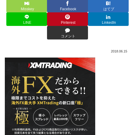
Misskey
Facebook
はてブ
LINE
Pinterest
LinkedIn
コメント
2018.06.15