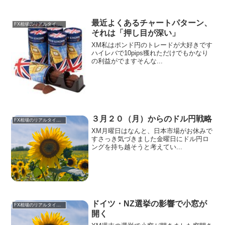
最近よくあるチャートパターン、
FX相場のリアルタイム情報
それは「押し目が深い」
XM私はポンド円のトレードが大好きです
ハイレバで10pips獲れただけでもかなり
の利益がでますそんな...
３月２０（月）からのドル円戦略
FX相場のリアルタイム情報
XM月曜日はなんと、日本市場がお休みで
すさっき気づきました金曜日にドル円ロ
ングを持ち越そうと考えてい...
ドイツ・NZ選挙の影響で小窓が
FX相場のリアルタイム情報
開く