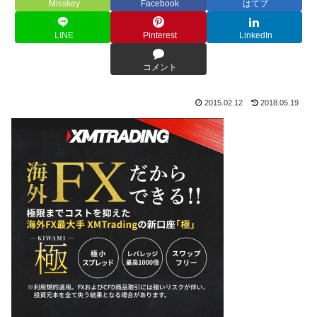
Misskey
Facebook
はてブ
LINE
Pinterest
LinkedIn
コメント
2015.02.12
2018.05.19