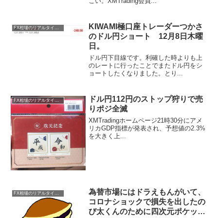
こい。XMTrading会員...
KIWAMI極口座トレーダーつかさ
FX相場のリアルタイム情報
のドル円ショート 12月8日木曜
日。
ドル円下目線です。利確した時よりも上
のレートに行ったことでまたドル円をシ
ョートしたくなりました。とり...
ドル円112円のストップ狩りで売
FX相場のリアルタイム情報
りポジ全滅
XMTradingホームページ21時30分にアメ
リカGDP指標が発表され、予想値の2.3%
を大きく上...
為替市場にはドラえもんがいて、
FX相場のリアルタイム情報
コロナショックで損失を出したの
び太くんのために四次元ポケット