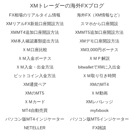
XMトレーダーの海外FXブログ
FX相場のリアルタイム情報
海外FX（XM情報など）
XMリアルFX新規口座開設方法
スマホから口座開設
XMMT4追加口座開設方法
XMMT5追加口座開設方法
XM本人確認書類提出方法
XMデモ口座開設方法
ＸＭ口座比較
XM3,000円ボーナス
ＸＭ入金ボーナス
ＸＭＰ解説
ＸＭ入金・出金方法
bitwalletでXMに入出金
ビットコイン入金方法
ＸＭ取り引き時間
XM通貨ペア
XMのMT4
XMのMT5
ＸＭ動画
ＸＭカード
XMレバレッジ
MT4自動売買
myfxbook
パソコン版MT4インジケーター
パソコン版MT5インジケーター
NETELLER
FX雑談