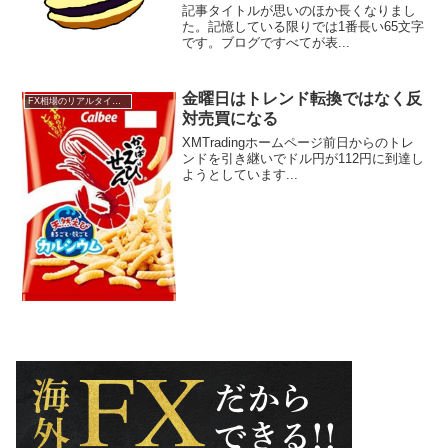
からアイテムを出してくれるのが
記事タイトルが思いのほか長くなりまし
今の相場。
た。記憶している限りでは1番長い65文字
です。ブログですべてが表...
金曜日はトレンド転換ではなく反
FX相場のリアルタイム情報
対売買になる
XMTradingホームページ前日からのトレ
ンドを引き継いでドル円が112円に到達し
ようとしています...