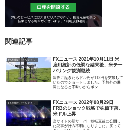
関連記事
FXニュース 2021年10月11日 米
FX相場のリアルタイム情報
雇用統計の低調な結果後、米テー
パリング観測継続
深夜に起きたらドル円が113円を突破して
いたのでショートしました。予想外の展
開になると不味いからポン...
FXニュース 2022年08月29日
FX相場のリアルタイム情報
FRBのショック戦略で株価下落、
米ドル上昇
当サイトの新サーバー移転直後に公開し
た記事が行方不明になりました。戻って