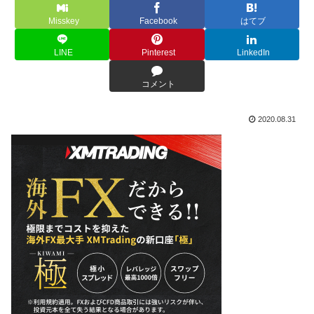
Misskey
Facebook
はてブ
LINE
Pinterest
LinkedIn
コメント
2020.08.31