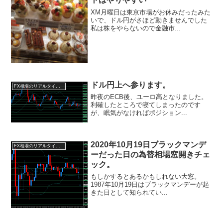
XM月曜日は東京市場がお休みだったみた
いで、ドル円がさほど動きませんでした
私は株をやらないので金融市...
ドル円上へ参ります。
FX相場のリアルタイム情報
昨夜のECB後、ユーロ高となりました。
利確したところで寝てしまったのです
が、眠気がなければポジション...
2020年10月19日ブラックマンデ
FX相場のリアルタイム情報
ーだった日の為替相場窓開きチェ
ック。
もしかするとあるかもしれない大窓。
1987年10月19日はブラックマンデーが起
きた日として知られてい...