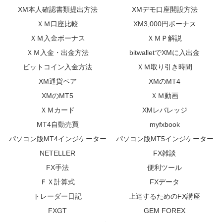
XM本人確認書類提出方法
XMデモ口座開設方法
ＸＭ口座比較
XM3,000円ボーナス
ＸＭ入金ボーナス
ＸＭＰ解説
ＸＭ入金・出金方法
bitwalletでXMに入出金
ビットコイン入金方法
ＸＭ取り引き時間
XM通貨ペア
XMのMT4
XMのMT5
ＸＭ動画
ＸＭカード
XMレバレッジ
MT4自動売買
myfxbook
パソコン版MT4インジケーター
パソコン版MT5インジケーター
NETELLER
FX雑談
FX手法
便利ツール
ＦＸ計算式
FXデータ
トレーダー日記
上達するためのFX講座
FXGT
GEM FOREX