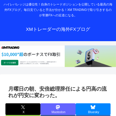
ハイレバレッジは優位性！自身のトレードポジションを公開している最高の海
外FXブログ。毎日見ていると手法が分かる！XM TRADINGで取り引きするの
が常勝FXへの近道になる。
XMトレーダーの海外FXブログ
月曜日の朝、安倍総理辞任による円高の流
れが円安に変わった。
X
Mastodon
Bluesky