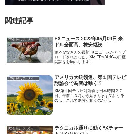
関連記事
FXニュース 2022年05月09日 米
FX相場のリアルタイム情報
ドル全面高、株安継続
藤本ななさんの最新FXニュースがアップ
ロードされました。XM TRADINGの口座
開設をお願いします...
アメリカ大統領選、第１回テレビ
FX相場のリアルタイム情報
討論会で為替は動く？
XM第１回テレビ討論会は日本時間２７
日、午前１０時から始まります気になる
のは、これで為替が動くのかと...
テクニカル通りに動くFXチャー
FX相場のリアルタイム情報
トはやりやすい