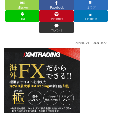
Misskey
Facebook
はてブ
LINE
Pinterest
LinkedIn
コメント
2020.09.21
2020.09.22