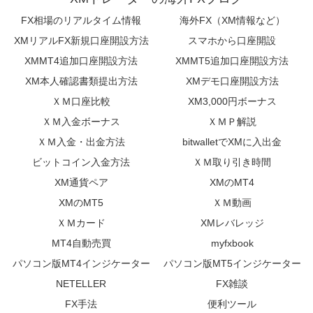
FX相場のリアルタイム情報
海外FX（XM情報など）
XMリアルFX新規口座開設方法
スマホから口座開設
XMMT4追加口座開設方法
XMMT5追加口座開設方法
XM本人確認書類提出方法
XMデモ口座開設方法
ＸＭ口座比較
XM3,000円ボーナス
ＸＭ入金ボーナス
ＸＭＰ解説
ＸＭ入金・出金方法
bitwalletでXMに入出金
ビットコイン入金方法
ＸＭ取り引き時間
XM通貨ペア
XMのMT4
XMのMT5
ＸＭ動画
ＸＭカード
XMレバレッジ
MT4自動売買
myfxbook
パソコン版MT4インジケーター
パソコン版MT5インジケーター
NETELLER
FX雑談
FX手法
便利ツール