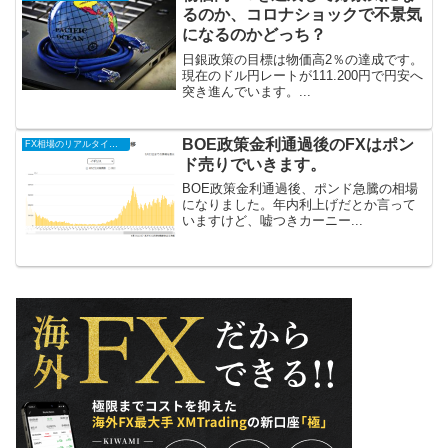
るのか、コロナショックで不景気
になるのかどっち？
日銀政策の目標は物価高2％の達成です。
現在のドル円レートが111.200円で円安へ
突き進んでいます。...
BOE政策金利通過後のFXはポン
FX相場のリアルタイム情報
ド売りでいきます。
BOE政策金利通過後、ポンド急騰の相場
になりました。年内利上げだとか言って
いますけど、嘘つきカーニー...