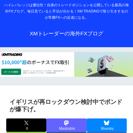
ハイレバレッジは優位性！自身のトレードポジションを公開している最高の海
外FXブログ。毎日見ていると手法が分かる！XM TRADINGで取り引きするの
が常勝FXへの近道になる。
XMトレーダーの海外FXブログ
イギリスが再ロックダウン検討中でポンド
が爆下げ。
X
Mastodon
Bluesky