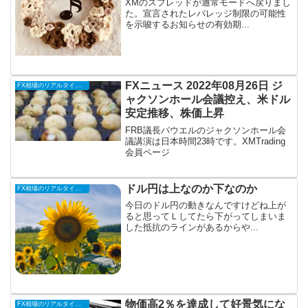
XMのスプレッドが通常モードへ戻りまし
た。宣言されたレバレッジ制限の可能性
を示唆するお知らせの有効期...
FXニュース 2022年08月26日 ジ
FX相場のリアルタイム情報
ャクソンホール会議控え、米ドル
安定推移、株価上昇
FRB議長パウエルのジャクソンホール会
議講演は日本時間23時です。XMTrading
会員ページ
ドル円は上なのか下なのか
FX相場のリアルタイム情報
今日のドル円の動きなんですけどね上が
ると思ってＬしてたら下がってしまいま
した抵抗のラインがあるからや...
物価高2％を達成して好景気にな
FX相場のリアルタイム情報