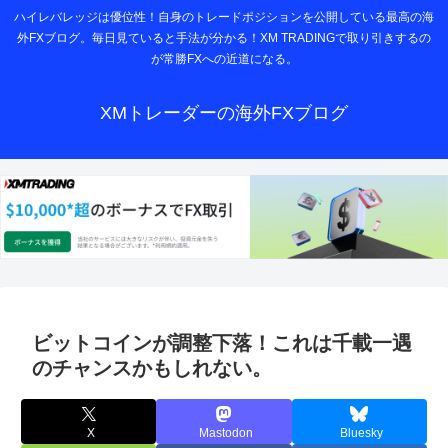
ハイレバレッジは優位性！自身のトレードポジションを公開している最高の海
外FXブログ。毎日見ていると手法が分かる！XM TRADINGで取り引きするの
が常勝FXへの近道になる。
XMトレーダーの海外FXブログ
ビットコインが調整下落！これは千載一遇
のチャンスかもしれない。
X
Mastodon
Bluesky