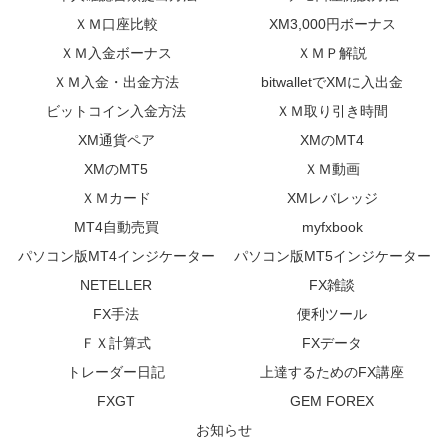
ＸＭ口座比較
XM3,000円ボーナス
ＸＭ入金ボーナス
ＸＭＰ解説
ＸＭ入金・出金方法
bitwalletでXMに入出金
ビットコイン入金方法
ＸＭ取り引き時間
XM通貨ペア
XMのMT4
XMのMT5
ＸＭ動画
ＸＭカード
XMレバレッジ
MT4自動売買
myfxbook
パソコン版MT4インジケーター
パソコン版MT5インジケーター
NETELLER
FX雑談
FX手法
便利ツール
ＦＸ計算式
FXデータ
トレーダー日記
上達するためのFX講座
FXGT
GEM FOREX
お知らせ