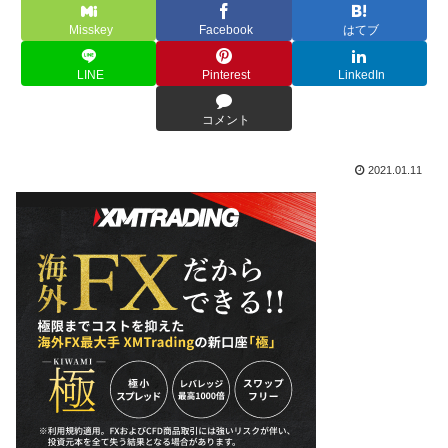
Misskey
Facebook
はてブ
LINE
Pinterest
LinkedIn
コメント
2021.01.11