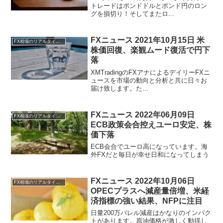
トレードはポンドドルとポンド円のロン
グを損切り！そしてまたロ...
FXニュース 2021年10月15日 米
FX相場のリアルタイム情報
株価回復、楽観ムード復活で円下
落
XMTradingのFXアナによるデイリーFXニ
ュースを市場の動向と分析と共に日々お
届け致します。た...
FXニュース 2022年06月09日
FX相場のリアルタイム情報
ECB政策会合控えユーロ安定、株
価下落
ECB会合でユーロ高になっています。海
外FXだと毎日が幸せ日和になってしまう
FXニュース 2022年10月06日
FX相場のリアルタイム情報
OPECプラスへ減産量倍増、米経
済指標の強い結果、NFPに注目
日量200万バレル減産はかなりのインパク
トがあります。原油価格が激しく動揺し