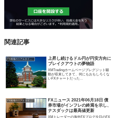
関連記事
上昇し続けるドル円が円安方向に
FX相場のリアルタイム情報
ブレイクアウトの夢物語
XMTradingホームページブレグジット騒
動が収束してきて、何にもおもしろくな
いFXチャートだった...
FXニュース 2021年06月18日 債
FX相場のリアルタイム情報
券市場がインフレの終焉を示し、
ナスダックは最高値更新
XMトレーダーの海外FXブログ今日のFX