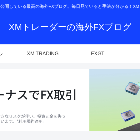
開している最高の海外FXブログ。毎日見ていると手法が分かる！XM T
XMトレーダーの海外FXブログ
ル
XM TRADING
FXGT