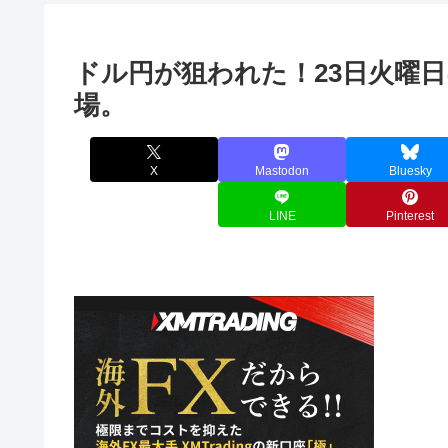
ドル円が狙われた！23日火曜
場。
X
Mastodon
Bluesky
LINE
Pinterest