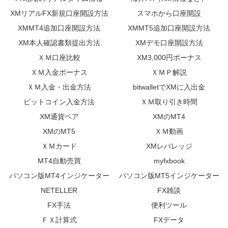
XMリアルFX新規口座開設方法
スマホから口座開設
XMMT4追加口座開設方法
XMMT5追加口座開設方法
XM本人確認書類提出方法
XMデモ口座開設方法
ＸＭ口座比較
XM3,000円ボーナス
ＸＭ入金ボーナス
ＸＭＰ解説
ＸＭ入金・出金方法
bitwalletでXMに入出金
ビットコイン入金方法
ＸＭ取り引き時間
XM通貨ペア
XMのMT4
XMのMT5
ＸＭ動画
ＸＭカード
XMレバレッジ
MT4自動売買
myfxbook
パソコン版MT4インジケーター
パソコン版MT5インジケーター
NETELLER
FX雑談
FX手法
便利ツール
ＦＸ計算式
FXデータ