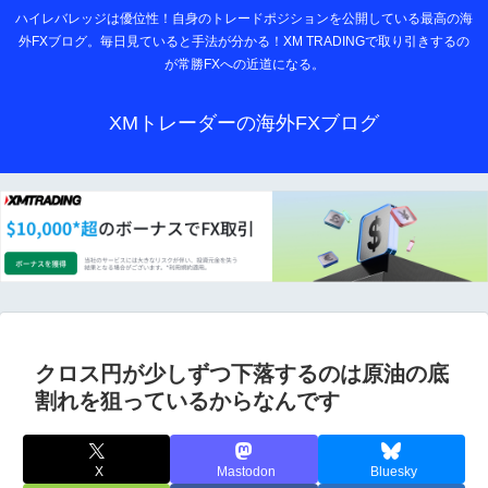
ハイレバレッジは優位性！自身のトレードポジションを公開している最高の海
外FXブログ。毎日見ていると手法が分かる！XM TRADINGで取り引きするの
が常勝FXへの近道になる。
XMトレーダーの海外FXブログ
クロス円が少しずつ下落するのは原油の底
割れを狙っているからなんです
X
Mastodon
Bluesky