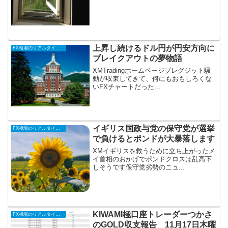
上昇し続けるドル円が円安方向に
FX相場のリアルタイム情報
ブレイクアウトの夢物語
XMTradingホームページブレグジット騒
動が収束してきて、何にもおもしろくな
いFXチャートだった...
イギリス国政与党の保守党が選挙
FX相場のリアルタイム情報
で負けるとポンドが大暴落します
XMイギリスを救うために立ち上がったメ
イ首相のおかげでポンドクロスは乱高下
しそうです保守党劣勢のニュ...
KIWAMI極口座トレーダーつかさ
FX相場のリアルタイム情報
のGOLD収支報告 11月17日木曜