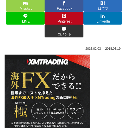
Misskey
Facebook
はてブ
LINE
Pinterest
LinkedIn
コメント
2016.02.03
2018.05.19