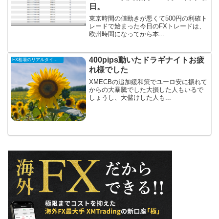
日。
東京時間の値動きが悪くて500円の利確ト
レードで始まった今日のFXトレードは、
欧州時間になってから本...
400pips動いたドラギナイトお疲
FX相場のリアルタイム情報
れ様でした
XMECBの追加緩和策でユーロ安に振れて
からの大暴騰でした大損した人もいるで
しょうし、大儲けした人も...