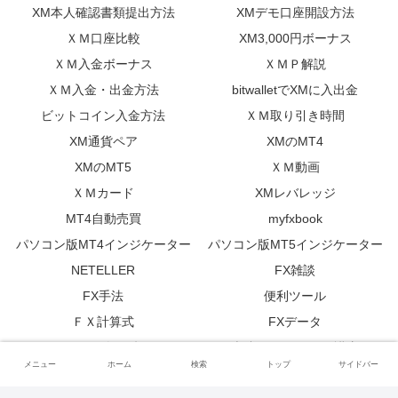
XM本人確認書類提出方法
XMデモ口座開設方法
ＸＭ口座比較
XM3,000円ボーナス
ＸＭ入金ボーナス
ＸＭＰ解説
ＸＭ入金・出金方法
bitwalletでXMに入出金
ビットコイン入金方法
ＸＭ取り引き時間
XM通貨ペア
XMのMT4
XMのMT5
ＸＭ動画
ＸＭカード
XMレバレッジ
MT4自動売買
myfxbook
パソコン版MT4インジケーター
パソコン版MT5インジケーター
NETELLER
FX雑談
FX手法
便利ツール
ＦＸ計算式
FXデータ
トレーダー日記
上達するためのFX講座
メニュー
ホーム
検索
トップ
サイドバー
FXGT
GEM FOREX