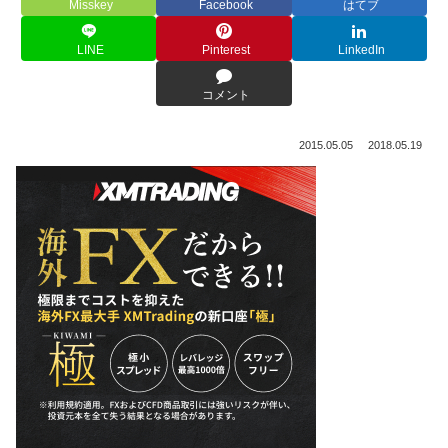
Misskey
Facebook
はてブ
LINE
Pinterest
LinkedIn
コメント
2015.05.05
2018.05.19