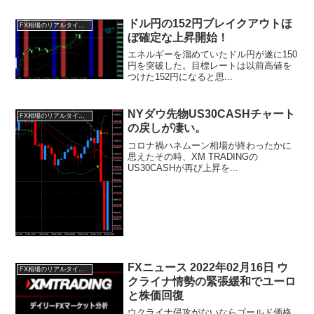
ドル円の152円ブレイクアウトほ
FX相場のリアルタイム情報
ぼ確定な上昇開始！
エネルギーを溜めていたドル円が遂に150
円を突破した。目標レートは以前高値を
つけた152円になると思...
NYダウ先物US30CASHチャート
FX相場のリアルタイム情報
の戻しが凄い。
コロナ禍ハネムーン相場が終わったかに
思えたその時、XM TRADINGの
US30CASHが再び上昇を...
FXニュース 2022年02月16日 ウ
FX相場のリアルタイム情報
クライナ情勢の緊張緩和でユーロ
と株価回復
ウクライナ侵攻がないならゴールド価格