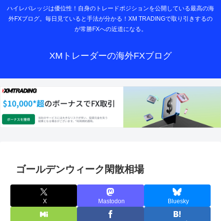
ハイレバレッジは優位性！自身のトレードポジションを公開している最高の海
外FXブログ。毎日見ていると手法が分かる！XM TRADINGで取り引きするの
が常勝FXへの近道になる。
XMトレーダーの海外FXブログ
ゴールデンウィーク閑散相場
X
Mastodon
Bluesky