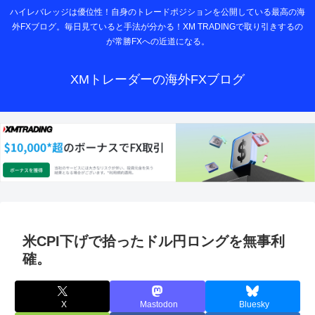
ハイレバレッジは優位性！自身のトレードポジションを公開している最高の海
外FXブログ。毎日見ていると手法が分かる！XM TRADINGで取り引きするの
が常勝FXへの近道になる。
XMトレーダーの海外FXブログ
米CPI下げで拾ったドル円ロングを無事利
確。
X
Mastodon
Bluesky