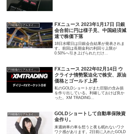
FXニュース 2023年1月17日 日銀
FX相場のリアルタイム情報
会合前に円は様子見、中国経済減
速で株価下落
18日水曜日は日銀会合結果が発表されま
す。前回は長期金利の利回り上限が
0.50%へ引き上げられただけ...
FXニュース 2022年02月14日 ウ
FX相場のリアルタイム情報
クライナ情勢緊迫化で株安、原油
価格とゴールド上昇
私のGOLDショートがまた巨額の含み損
を作り出している。利確しておけば良か
った。XM TRADING...
GOLDショートして自動車保険資
FX相場のリアルタイム情報
金作り。
来週納車の車を想うと夜も眠れないワク
ワク感があります。2日前に入れたGOLD