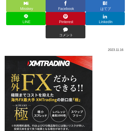
Misskey
Facebook
はてブ
LINE
Pinterest
LinkedIn
コメント
2023.11.16