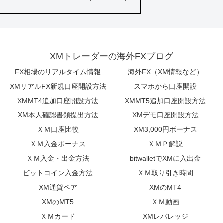
XMトレーダーの海外FXブログ
FX相場のリアルタイム情報
海外FX（XM情報など）
XMリアルFX新規口座開設方法
スマホから口座開設
XMMT4追加口座開設方法
XMMT5追加口座開設方法
XM本人確認書類提出方法
XMデモ口座開設方法
ＸＭ口座比較
XM3,000円ボーナス
ＸＭ入金ボーナス
ＸＭＰ解説
ＸＭ入金・出金方法
bitwalletでXMに入出金
ビットコイン入金方法
ＸＭ取り引き時間
XM通貨ペア
XMのMT4
XMのMT5
ＸＭ動画
ＸＭカード
XMレバレッジ