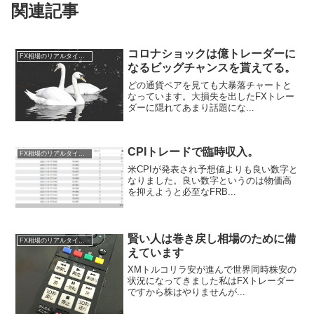
関連記事
コロナショックは億トレーダーに
FX相場のリアルタイム情報
なるビッグチャンスを貰えてる。
どの通貨ペアを見ても大暴落チャートと
なっています。大損失を出したFXトレー
ダーに隠れてあまり話題にな...
CPIトレードで臨時収入。
FX相場のリアルタイム情報
米CPIが発表され予想値よりも良い数字と
なりました。良い数字というのは物価高
を抑えようと必至なFRB...
賢い人は巻き戻し相場のために備
FX相場のリアルタイム情報
えています
XMトルコリラ安が進んで世界同時株安の
状況になってきました私はFXトレーダー
ですから株はやりませんが...