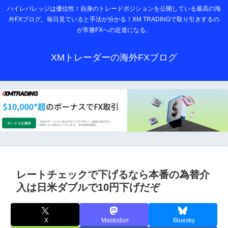
ハイレバレッジは優位性！自身のトレードポジションを公開している最高の海
外FXブログ。毎日見ていると手法が分かる！XM TRADINGで取り引きするの
が常勝FXへの近道になる。
XMトレーダーの海外FXブログ
レートチェックで下げるなら本番の為替介
入は日米ダブルで10円下げだぞ
X
Mastodon
Bluesky