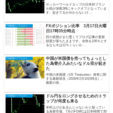
サッカーワールドカップの日本対ブラジ
ル戦が深夜2時にキックオフとなっていま
す。起きてるか分からないけ...
FXポジション比率 3月17日火曜
FX相場のリアルタイム情報2026
日17時35分時点
肘の状態がまだ悪くてブログ記事の更新
頻度が落ちたままです。全快を100％とす
るなら今は12％くらいか...
中国が米国債を売ってちょっとし
FX相場のリアルタイム情報2026
た為替介入みたいなドル安が起き
た
中国の米国債（US Treasuries）保有に関
する最新状況（2026年2月10日時点）。
最新の保...
ドル円をロングさせるためのトラ
FX相場のリアルタイム情報2026
ップが何度も来る
米利上げがあるんじゃないかと疑ってい
る為替市場、7月のFOMCは日本時間で30