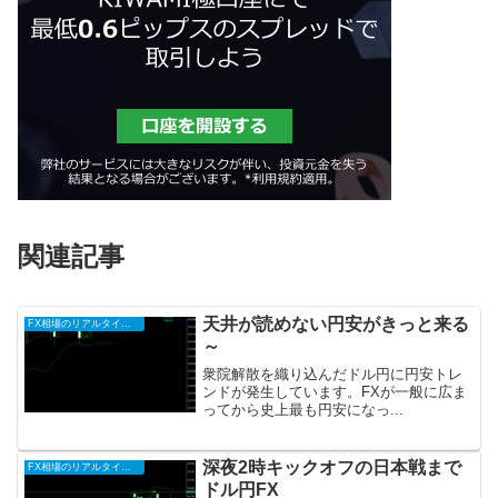
関連記事
天井が読めない円安がきっと来る
FX相場のリアルタイム情報2026
～
衆院解散を織り込んだドル円に円安トレ
ンドが発生しています。FXが一般に広ま
ってから史上最も円安になっ...
深夜2時キックオフの日本戦まで
FX相場のリアルタイム情報2026
ドル円FX