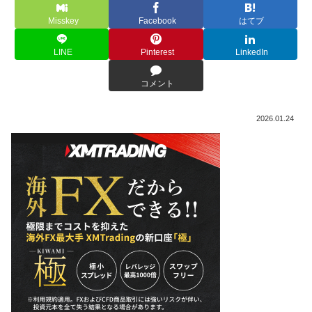
Misskey
Facebook
はてブ
LINE
Pinterest
LinkedIn
コメント
2026.01.24