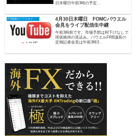
日木曜日午前3時の予定...
4月30日木曜日 FOMCパウエル
FX相場のリアルタイム情報2026
会見をライブ配信生中継
午前3時前です。市場予想は利下げなしで
現状維持の見込み。パウエルFRB議長の
定例記者会見は午前3時3...