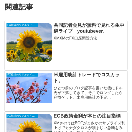
関連記事
共同記者会見が無料で見れる生中
FX相場のリアルタイム情報
継ライブ youtubever.
XMXMのFX口座開設方法
米雇用統計トレードでロスカッ
FX相場のリアルタイム情報
ト。
ひとつ前のブログ記事を書いた後にドル
円が下落してきて、そこでロングしたら
利益ゲット。米雇用統計の予定...
ECB政策金利が本日の注目指標
FX相場のリアルタイム情報
XMきのうはBOCがまさかのサプライズ利
上げでカナダクロスが凄まじい急騰をみ