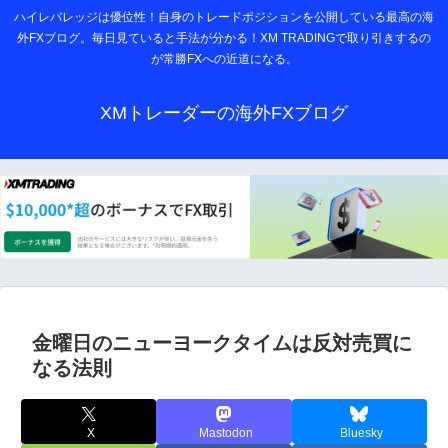
ハイレバレッジは優位性！自身のトレードポジションを公開している最高の海
外FXブログ。毎日見ていると手法が分かる！XM TRADINGで取り引きするの
が常勝FXへの近道になる。
XMトレーダーの海外FXブログ
金曜日のニューヨークタイムは反対売買に
なる法則
X
Mastodon
Bluesky