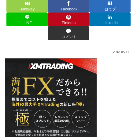
Misskey
Facebook
はてブ
LINE
Pinterest
LinkedIn
コメント
2018.05.11