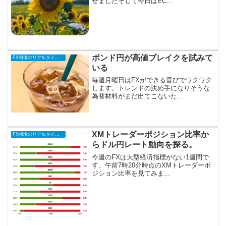
せましたそして今日はEC...
ポンド円が高値ブレイクを試みて
FX相場のリアルタイム情報
いる
毎週月曜日はFXができる喜びでワクワク
します。トレンドの決め手になりそうな
為替材料がまだ出てこないた...
XMトレーダーポジション比率か
FX相場のリアルタイム情報
らドル円レート動向を探る。
今週のFXは大型経済指標がない1週間で
す。午前7時20分時点のXMトレーダーポ
ジション比率を見てみま...