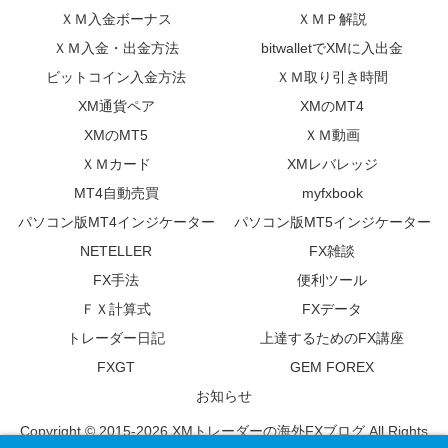
ＸＭ入金ボーナス
ＸＭＰ解説
ＸＭ入金・出金方法
bitwalletでXMに入出金
ビットコイン入金方法
ＸＭ取り引き時間
XM通貨ペア
XMのMT4
XMのMT5
ＸＭ動画
ＸＭカード
XMレバレッジ
MT4自動売買
myfxbook
パソコン版MT4インジケーター
パソコン版MT5インジケーター
NETELLER
FX雑談
FX手法
便利ツール
ＦＸ計算式
FXデータ
トレーダー日記
上達するためのFX講座
FXGT
GEM FOREX
お知らせ
Copyright © 2015-2026 XMトレーダーの海外FXブログ All Rights