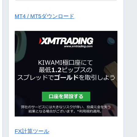
MT4 / MT5ダウンロード
FX計算ツール