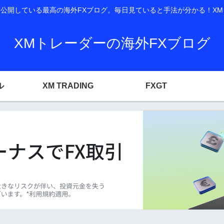
開している最高の海外FXブログ。毎日見ていると手法が分かる！XM T
XMトレーダーの海外FXブログ
ル
XM TRADING
FXGT