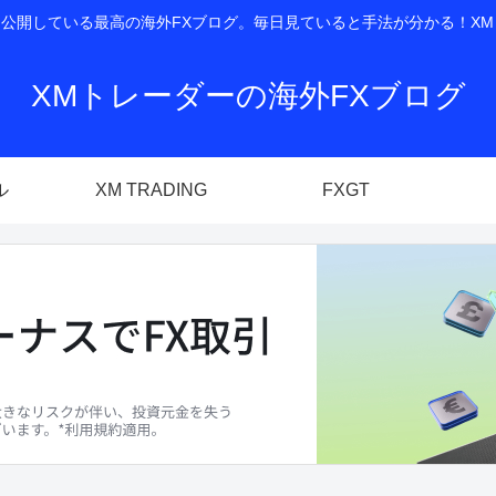
開している最高の海外FXブログ。毎日見ていると手法が分かる！XM T
XMトレーダーの海外FXブログ
ル
XM TRADING
FXGT