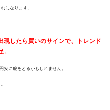
これになります。
。
が出現したら買いのサインで、トレンド
足。
も円安に舵をとるかもしれません。
う。