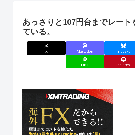
あっさりと107円台までレー
ている。
X
Mastodon
Bluesky
LINE
Pinterest